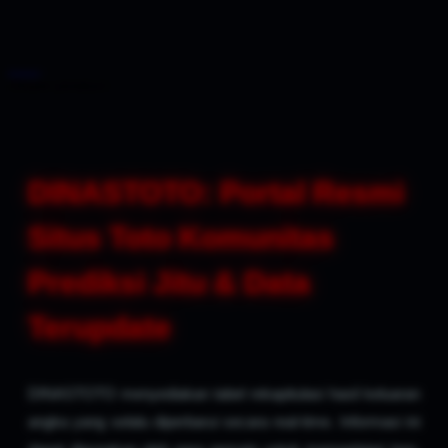
Share product:
DINASTOTO: Portal Resmi
Situs Toto Komunitas
Prediksi Jitu & Data
Terupdate
DINASTOTO menyediakan tabel rekapitulasi hasil keluaran
angka yang selalu diperbarui secara real-time. Informasi ini