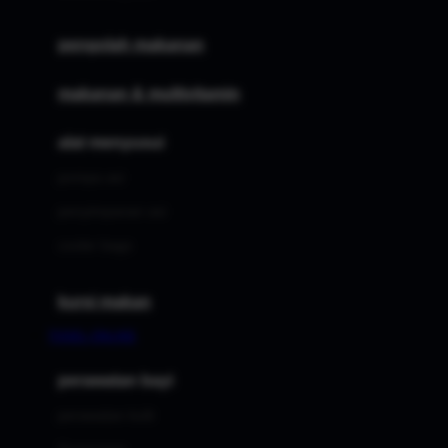
Joie
Joolz
pengolah makanan
Jujube
makanan & multivitamin
K
alat menyusui
Kiddycuts
pompa asi
Kumon
penyimpanan asi
L
cooler bags
Leapfrog
Leclerc
kursi makan
Lee Vierra
TOGEL ONLINE
Lillebaby
perawatan bayi
Little Bird Told Me
perawatan kulit
Little Miss Janis