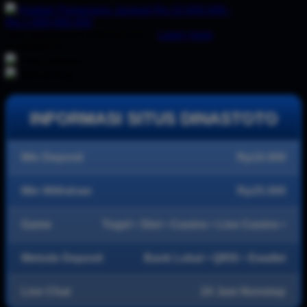
Hadiah Pemenang Jackpot
Rp.10.000.000
-
Q
Rp.1.000.000.000
Use Installment Options from
.
Laarn more
QV Baby
Available for :
home delivery
R
store pickup
Real Shades
INFORMASI SITUS DINASTOTO
Red Castle
Ribbon Madness
Min Deposit
Rp10.000
S
Min Withdraw
Rp25.000
Sebamed
Silver Cross
Game
Togel • Slot • Casino • Live Casino •
Simply Idea
Metode Deposit
Bank Lokal • QRIS • Ewallet
Skip Hop
Spectra
Live Chat
24 Jam Nonstop