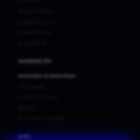
Sunscreen
London Taxi
Shampo & Sabun
Love To Dream
perawatan rambut
M
perawatan mulut
Magformers
perawatan diri
Mama's Choice
perawatan ibu
Mamas&Papas
Mamaway
kesehatan & kebersihan
Maxi Cosi
Tissue basah
Megabloks
Laundry & Cleaning
Micro
Medical
MiDeer
Air Purifier & Humidifier
Mimi & Lula
potty
Mini Monkey