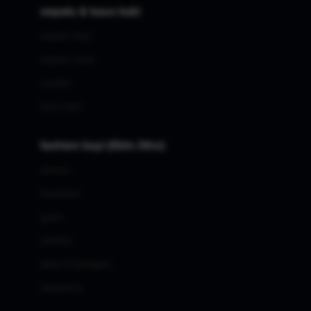
Beauty Barn
sepatu & kaus kaki
Bio Oil
sepatu bayi
Biolane
sepatu anak
Bite Fighters
sandal
Bizzi Growin
kaus kaki
Blackmores
fashion bayi (0bln-3thn)
Blooming Marvellous
atasan
Bonnels
bawahan
Bravado
gaun
Bruder
setelan
Brush Baby
jaket & kardigan
Buds Organics
aksesoris
Bugaboo