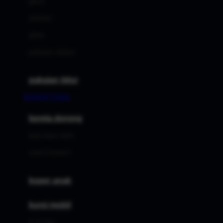
gaun
Dae Organics
setelan
Docare
jaket
Doona
pakaian dalam
Down To Earth
Drew
pakaian tidur
Dr. Brown's
BANDAR TOGEL
E
kereta dorong
ELC
bayi baru lahir
Ergobaby
usia 6 bulan+
Expert Care
koper anak
Ezyroller
kursi mobil
F
0-13 Kg