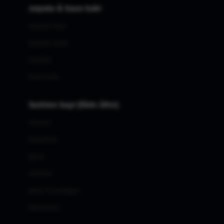
Beauty Barn
sepatu & kaus kaki
Bio Oil
sepatu bayi
Biolane
sepatu anak
Bite Fighters
sandal
Bizzi Growin
kaus kaki
Blackmores
fashion bayi (0bln-3thn)
Blooming Marvellous
atasan
Bonnels
bawahan
Bravado
gaun
Bruder
setelan
Brush Baby
jaket & kardigan
Buds Organics
aksesoris
Bugaboo