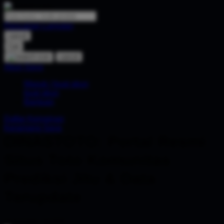
O
Oh Ma Grain
Pencarian Lanjutan
cancel
Okiedog
Cari
cancel
P
Akun Saya
Peachy
Masuk / buat akun
buat akun
Phil & Ted's
Bantuan
Philips Avent
Daftar Keinginan
Pigeon
Keranjang Saya
DINASTOTO: Portal Resmi
Playgro
Situs Toto Komunitas
Poled Global
Prediksi Jitu & Data
Ponycycle
Terupdate
Puma
Pureats
Serendah
10.000