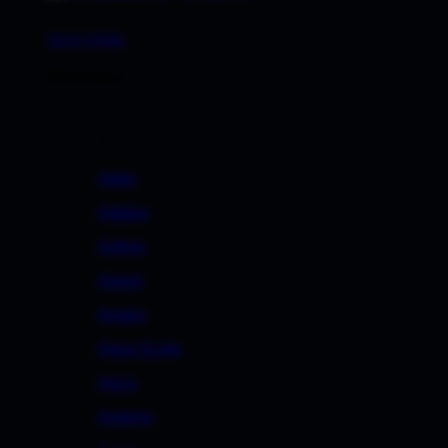
SITUS TOGEL
Brand A-Z
A
Addo
Adidas
Airfree
Alamii
Amara
Aqua Scale
Asics
Aveeno