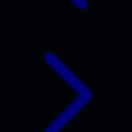
Twistshake
TY Toys
U
V
Veja
Vitaflow
Vtech
W
Waterland
Wellness
X