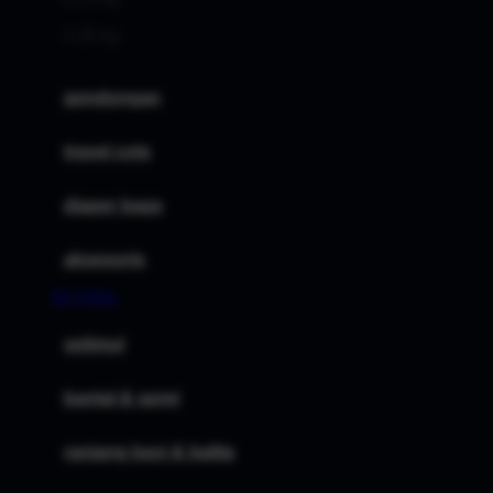
Felt So Sweet
0-36 Kg
Fisher Price
Flipper
gendongan
Friends Of Sally
travel cots
G
Gb
diaper bags
Geko
aksesoris
Graco
BO TOGEL
Gund
selimut
H
bantal & sprei
Habbie
Haenim
ranjang bayi & balita
Happy Horse