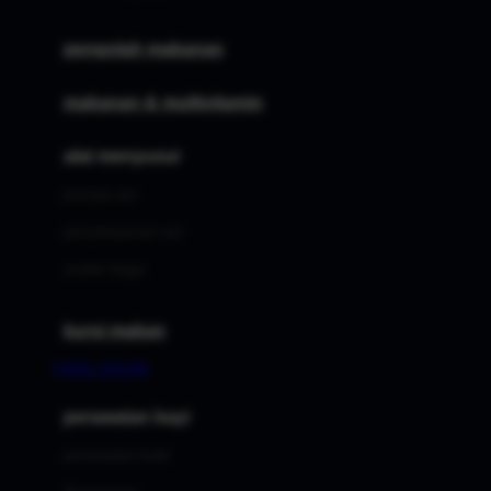
Joie
Joolz
pengolah makanan
Jujube
makanan & multivitamin
K
alat menyusui
Kiddycuts
pompa asi
Kumon
penyimpanan asi
L
cooler bags
Leapfrog
Leclerc
kursi makan
Lee Vierra
TOGEL ONLINE
Lillebaby
perawatan bayi
Little Bird Told Me
perawatan kulit
Little Miss Janis