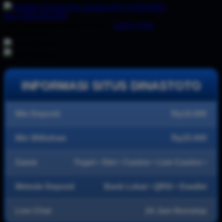
Hadiah Pemenang Jackpot
Rp.10.000.000
-
Q
Rp.1.000.000.000
Use Installment Options from
.
Laarn more
QV Baby
Available for :
home delivery
R
store pickup
Real Shades
INFORMASI SITUS DINASTOTO
Red Castle
Ribbon Madness
Min Deposit
Rp10.000
S
Min Withdraw
Rp25.000
Sebamed
Silver Cross
Game
Togel • Slot • Casino • Live Casino •
Simply Idea
Metode Deposit
Bank Lokal • QRIS • Ewallet
Skip Hop
Spectra
Live Chat
24 Jam Nonstop