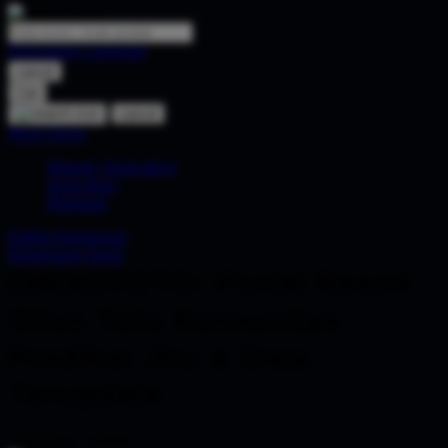
O
Oh Ma Grain
Pencarian Lanjutan
cancel
Okiedog
Cari
cancel
P
Akun Saya
Peachy
Masuk / buat akun
buat akun
Phil & Ted's
Bantuan
Philips Avent
Daftar Keinginan
Pigeon
Keranjang Saya
DINASTOTO: Portal Resmi
Playgro
Situs Toto Komunitas
Poled Global
Prediksi Jitu & Data
Ponycycle
Terupdate
Puma
Pureats
Serendah
10.000