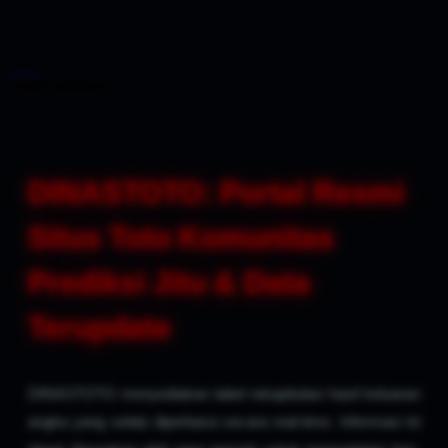
Share product:
DINASTOTO: Portal Resmi
Situs Toto Komunitas
Prediksi Jitu & Data
Terupdate
DINASTOTO menyediakan tabel rekapitulasi hasil keluaran
angka yang selalu diperbarui secara real-time. Informasi ini