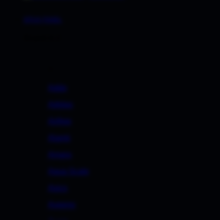
SITUS TOGEL
Brand A-Z
A
Addo
Adidas
Airfree
Alamii
Amara
Aqua Scale
Asics
Aveeno