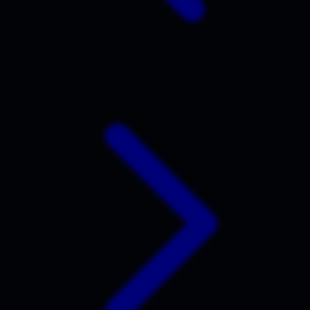
Twistshake
TY Toys
U
V
Veja
Vitaflow
Vtech
W
Waterland
Wellness
X