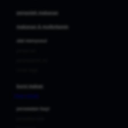
Joie
Joolz
pengolah makanan
Jujube
makanan & multivitamin
K
alat menyusui
Kiddycuts
pompa asi
Kumon
penyimpanan asi
L
cooler bags
Leapfrog
Leclerc
kursi makan
Lee Vierra
TOGEL ONLINE
Lillebaby
perawatan bayi
Little Bird Told Me
perawatan kulit
Little Miss Janis