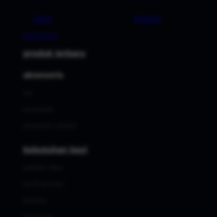
Asics
Aveeno
SITUS TOTO
produk terbaru
aksesoris
tas
kacamata
aksesoris rambut
kebutuhan bayi
pakaian tidur
set & terusan
piyama
bodysuits