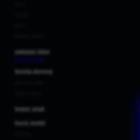
gaun
setelan
jaket
pakaian dalam
pakaian tidur
BANDAR TOGEL
kereta dorong
bayi baru lahir
usia 6 bulan+
koper anak
kursi mobil
0-13 Kg