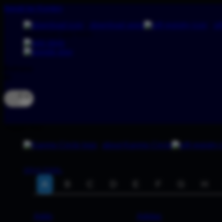
lewati ke Konten
download apps
gif
download app from:
Bahasa
ID
Toggle Nav
about Kanmo Circle
SITUS TOGEL
A
B
C
D
E
F
G
H
Addo
Adidas