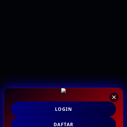
LOGIN
DAFTAR