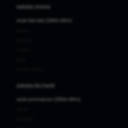
Buggygear
pakaian renang
Bumkins
anak laki-laki (18bln-8thn)
C
atasan
Cetaphil
bawahan
Chicco
setelan
Childlife
jaket
Clevamama
pakaian dalam
Cocolatte
Cottonseeds
pakaian ibu hamil
Cozy N Safe
anak perempuan (18bln-8thn)
Crane
atasan
Cybex
bawahan
D