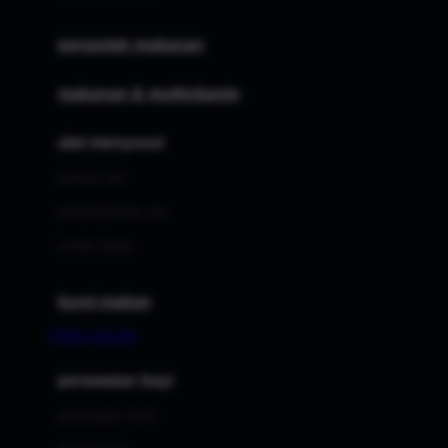
Joie
Joolz
pengolah makanan
Jujube
makanan & multivitamin
K
alat menyusui
Kiddycuts
pompa asi
Kumon
penyimpanan asi
L
cooler bags
Leapfrog
Leclerc
kursi makan
Lee Vierra
TOGEL ONLINE
Lillebaby
perawatan bayi
Little Bird Told Me
perawatan kulit
Little Miss Janis