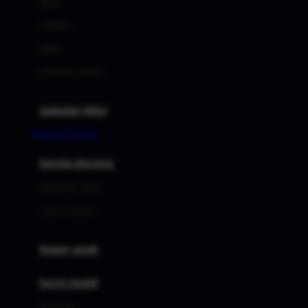
gaun
Dae Organics
setelan
Docare
jaket
Doona
pakaian dalam
Down To Earth
Drew
pakaian tidur
Dr. Brown's
BANDAR TOGEL
E
kereta dorong
ELC
bayi baru lahir
Ergobaby
usia 6 bulan+
Expert Care
koper anak
Ezyroller
kursi mobil
F
0-13 Kg