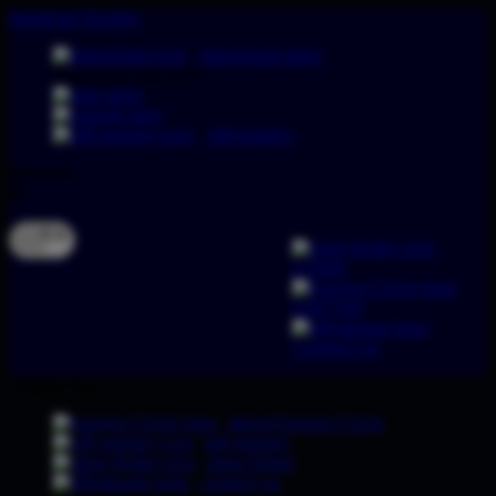
lewati ke Konten
download apps
download app from:
gift registry
Bahasa
ID
LOGIN
DAFTAR
Contact Us
Toggle Nav
about Kanmo Circle
gift registry
store finder
contact us