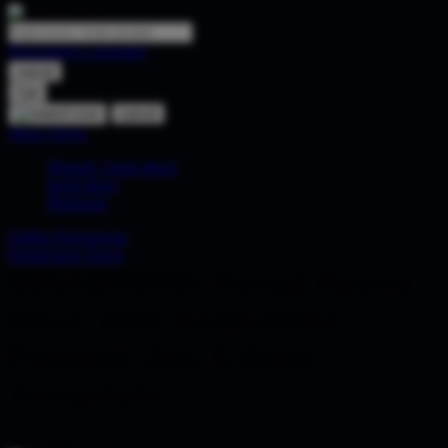
O
Oh Ma Grain
Pencarian Lanjutan
cancel
Okiedog
Cari
cancel
P
Akun Saya
Peachy
Masuk / buat akun
buat akun
Phil & Ted's
Bantuan
Philips Avent
Daftar Keinginan
Pigeon
Keranjang Saya
DINASTOTO: Portal Resmi
Playgro
Situs Toto Komunitas
Poled Global
Prediksi Jitu & Data
Ponycycle
Terupdate
Puma
Pureats
Serendah
10.000