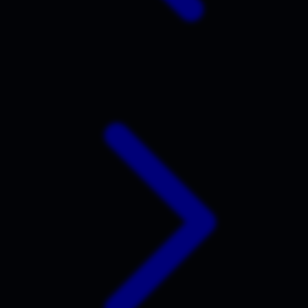
Twistshake
TY Toys
U
V
Veja
Vitaflow
Vtech
W
Waterland
Wellness
X