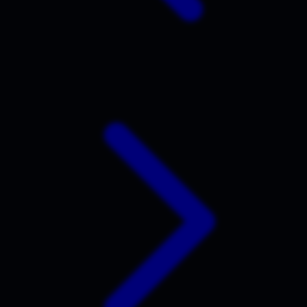
Twistshake
TY Toys
U
V
Veja
Vitaflow
Vtech
W
Waterland
Wellness
X