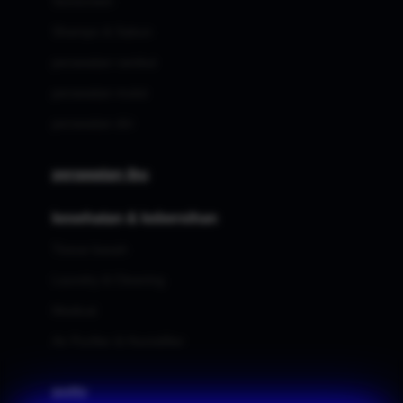
Sunscreen
London Taxi
Shampo & Sabun
Love To Dream
perawatan rambut
M
perawatan mulut
Magformers
perawatan diri
Mama's Choice
perawatan ibu
Mamas&Papas
Mamaway
kesehatan & kebersihan
Maxi Cosi
Tissue basah
Megabloks
Laundry & Cleaning
Micro
Medical
MiDeer
Air Purifier & Humidifier
Mimi & Lula
potty
Mini Monkey