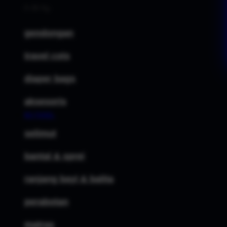
0-36 Kg
gendongan
travel cots
diaper bags
aksesoris
BO TOGEL
selimut
bantal & sprei
ranjang bayi & balita
perabotan
matras