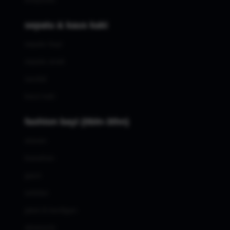
sepatu & kaus kaki
sepatu bayi
sepatu anak
sandal
kaus kaki
fashion bayi (0bln-3thn)
atasan
bawahan
gaun
setelan
jaket & kardigan
aksesoris