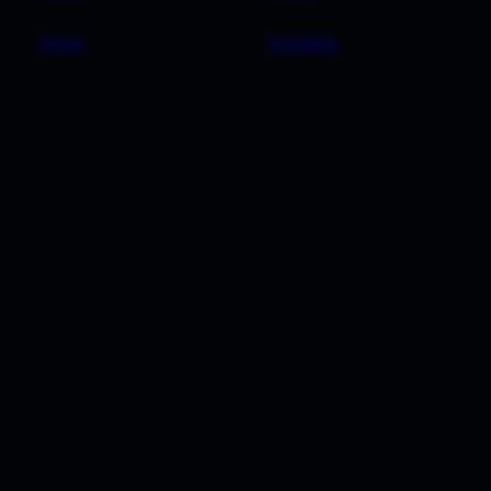
Awan
Azetabio