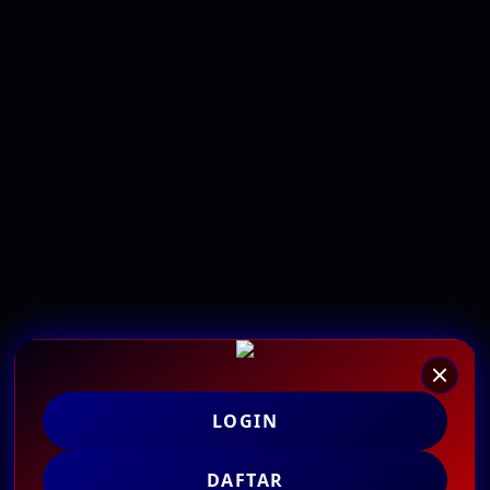
LOGIN
DAFTAR