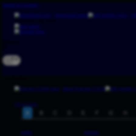
lewati ke Konten
download apps
gif
download app from:
Bahasa
ID
Toggle Nav
about Kanmo Circle
SITUS TOGEL
A
B
C
D
E
F
G
H
Addo
Adidas