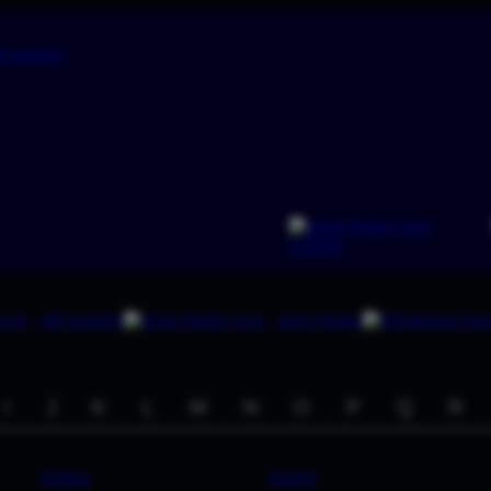
t registry
LOGIN
gift registry
store finder
I
J
K
L
M
N
O
P
Q
R
Airfree
Alamii