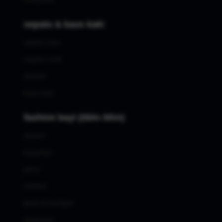
sepatu & kaus kaki
sepatu bayi
sepatu anak
sandal
kaus kaki
fashion bayi (0bln-3thn)
atasan
bawahan
gaun
setelan
jaket & kardigan
aksesoris