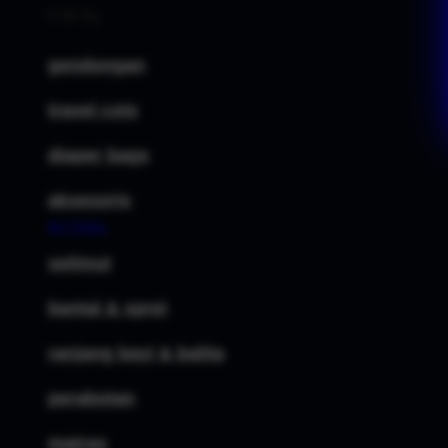
0-36 Kg
gendongan
travel cots
diaper bags
aksesoris
BO TOGEL
selimut
bantal & sprei
ranjang bayi & balita
perabotan
matras