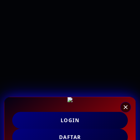
LOGIN
DAFTAR