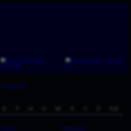
Contact
DAFTAR
Us
contact us
S
T
U
V
W
X
Y
Z
0-9
Amara
Aqua Scale