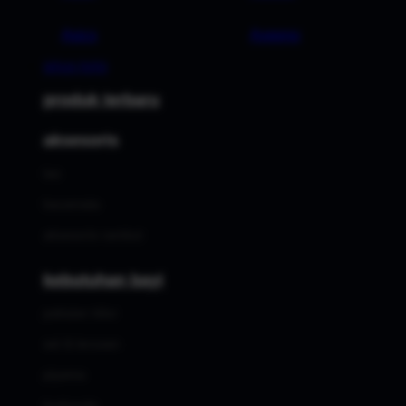
Asics
Aveeno
SITUS TOTO
produk terbaru
aksesoris
tas
kacamata
aksesoris rambut
kebutuhan bayi
pakaian tidur
set & terusan
piyama
bodysuits