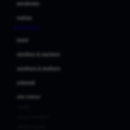
perabotan
Happy Tummy
Hauck
matras
Havaianas
SITUS TOTO 4D
Hegen
botol
Hot Wheels
sterilizer & warmers
Hybrid
I
soothers & teethers
Inlacta DHA
celemek
Interlac
alat makan
Ivenet
cangkir
J
piring & mangkuk
Jack N Jill
sendok & garpu