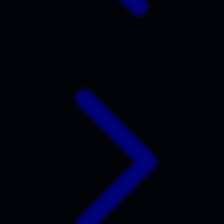
Twistshake
TY Toys
U
V
Veja
Vitaflow
Vtech
W
Waterland
Wellness
X