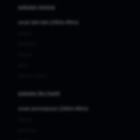
Buggygear
pakaian renang
Bumkins
anak laki-laki (18bln-8thn)
C
atasan
Cetaphil
bawahan
Chicco
setelan
Childlife
jaket
Clevamama
pakaian dalam
Cocolatte
Cottonseeds
pakaian ibu hamil
Cozy N Safe
anak perempuan (18bln-8thn)
Crane
atasan
Cybex
bawahan
D