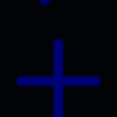
Xootz
Y
Yamatoya
Z
Zaxy
Zoggs
0-9
4Moms
59S