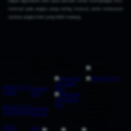
dapat digunakan oleh para pemain untuk mempelajari tren,
mencari pola angka yang sering muncul, serta menyusun
racikan angka hoki yang lebih matang.
Back to top
DINASTOTO
butuh
unduh
we accept
bantuan?
aplikasi
hubungi
DINASTOTO
kami
DINASTOTO
DINASTOTO
Direktorat Jenderal
hubungi
LOGIN
Perlindungan
kami
Konsumen dan
Tertib Niaga
DINASTOTO
bantuan
Kementerian
ALTERNATIF
dan faq
Perdagangan RI
ikuti kami di
WhatsApp: +62 123
media sosial
8888 8989
SITUS
021-