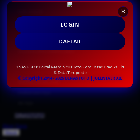
Moby
bak mandi
Momami
LOGIN
handuk
Mothercare
TOGEL LOGIN
Mustela
DAFTAR
My Buddy Tag
ayunan dan walker bayi
My K
alas bermain anak bayi
DINASTOTO: Portal Resmi Situs Toto Komunitas Prediksi Jitu
& Data Terupdate
N
© Copyright 2014 - 2026 DINASTOTO | JOELNEVERDIE
mainan anak bayi
Naif
mothercare toys
Nike
elc toys
Nordic Natural
DINASTOTO
Nuby
Akun Saya
Nuna
Masuk
Cari