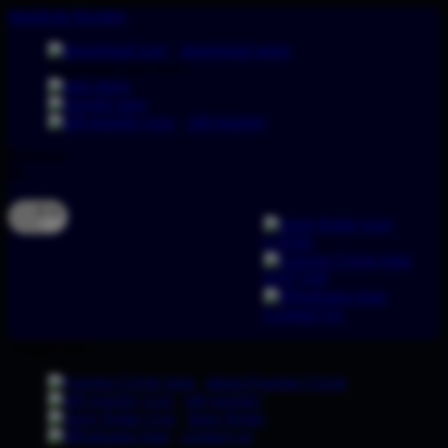
lewati ke Konten
download apps
download app from:
gift registry
Bahasa
ID
LOGIN
DAFTAR
Contact Us
Toggle Nav
about Kanmo Circle
gift registry
store finder
contact us