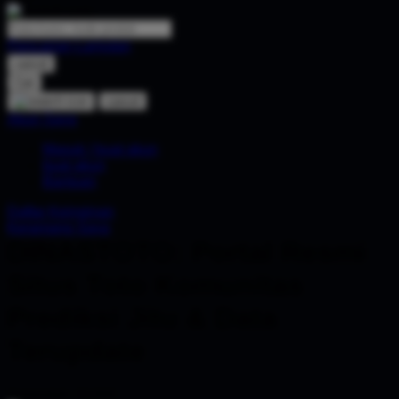
O
Oh Ma Grain
Pencarian Lanjutan
cancel
Okiedog
Cari
cancel
P
Akun Saya
Peachy
Masuk / buat akun
buat akun
Phil & Ted's
Bantuan
Philips Avent
Daftar Keinginan
Pigeon
Keranjang Saya
DINASTOTO: Portal Resmi
Playgro
Situs Toto Komunitas
Poled Global
Prediksi Jitu & Data
Ponycycle
Terupdate
Puma
Pureats
Serendah
10.000