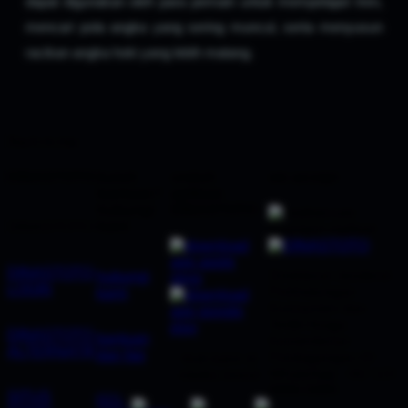
dapat digunakan oleh para pemain untuk mempelajari tren,
mencari pola angka yang sering muncul, serta menyusun
racikan angka hoki yang lebih matang.
Back to top
DINASTOTO
butuh
unduh
we accept
bantuan?
aplikasi
hubungi
DINASTOTO
kami
DINASTOTO
DINASTOTO
Direktorat Jenderal
hubungi
LOGIN
Perlindungan
kami
Konsumen dan
Tertib Niaga
DINASTOTO
bantuan
Kementerian
ALTERNATIF
dan faq
Perdagangan RI
ikuti kami di
WhatsApp: +62 123
media sosial
8888 8989
SITUS
021-