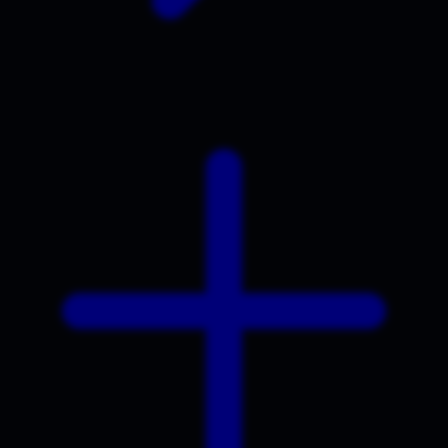
Xootz
Y
Yamatoya
Z
Zaxy
Zoggs
0-9
4Moms
59S