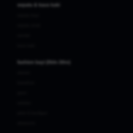
Beauty Barn
sepatu & kaus kaki
Bio Oil
sepatu bayi
Biolane
sepatu anak
Bite Fighters
sandal
Bizzi Growin
kaus kaki
Blackmores
fashion bayi (0bln-3thn)
Blooming Marvellous
atasan
Bonnels
bawahan
Bravado
gaun
Bruder
setelan
Brush Baby
jaket & kardigan
Buds Organics
aksesoris
Bugaboo