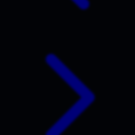
Twistshake
TY Toys
U
V
Veja
Vitaflow
Vtech
W
Waterland
Wellness
X