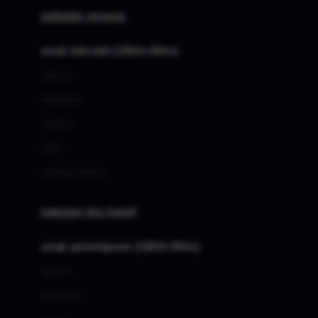
Buggygear
pakaian renang
Bumkins
anak laki-laki (18bln-8thn)
C
atasan
Cetaphil
bawahan
Chicco
setelan
Childlife
jaket
Clevamama
pakaian dalam
Cocolatte
Cottonseeds
pakaian ibu hamil
Cozy N Safe
anak perempuan (18bln-8thn)
Crane
atasan
Cybex
bawahan
D