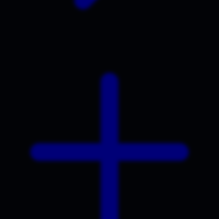
Xootz
Y
Yamatoya
Z
Zaxy
Zoggs
0-9
4Moms
59S