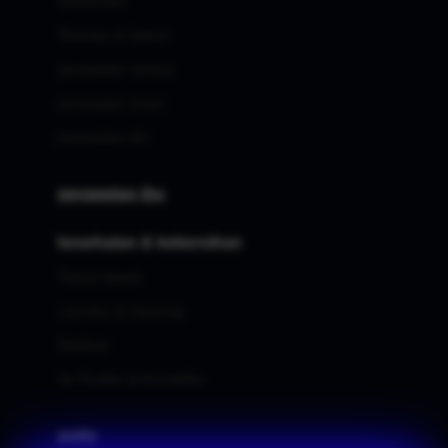
Sunscreen
London Taxi
Shampo & Sabun
Love To Dream
perawatan rambut
M
perawatan mulut
Magformers
perawatan diri
Mama's Choice
perawatan ibu
Mamas&Papas
Mamaway
kesehatan & kebersihan
Maxi Cosi
Tissue basah
Megabloks
Laundry & Cleaning
Micro
Medical
MiDeer
Air Purifier & Humidifier
Mimi & Lula
potty
Mini Monkey