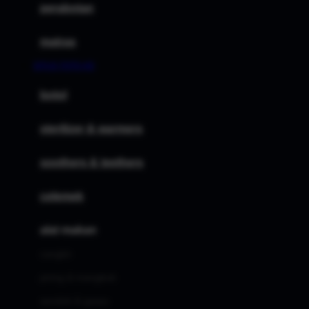
perabotan
Happy Tummy
Hauck
matras
Havaianas
SITUS TOTO 4D
Hegen
botol
Hot Wheels
sterilizer & warmers
Hybrid
I
soothers & teethers
Inlacta DHA
celemek
Interlac
alat makan
Ivenet
cangkir
J
piring & mangkuk
Jack N Jill
sendok & garpu