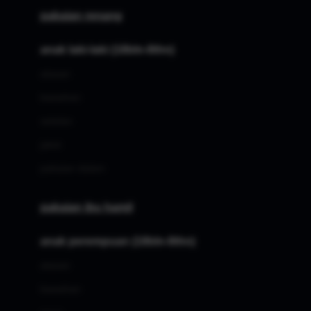
Buggygear
pakaian renang
Bumkins
anak laki-laki (18bln-8thn)
C
atasan
Cetaphil
bawahan
Chicco
setelan
Childlife
jaket
Clevamama
pakaian dalam
Cocolatte
Cottonseeds
pakaian ibu hamil
Cozy N Safe
anak perempuan (18bln-8thn)
Crane
atasan
Cybex
bawahan
D