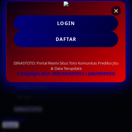
Moby
bak mandi
Momami
LOGIN
handuk
Mothercare
TOGEL LOGIN
Mustela
DAFTAR
My Buddy Tag
ayunan dan walker bayi
My K
alas bermain anak bayi
DINASTOTO: Portal Resmi Situs Toto Komunitas Prediksi Jitu
& Data Terupdate
N
© Copyright 2014 - 2026 DINASTOTO | JOELNEVERDIE
mainan anak bayi
Naif
mothercare toys
Nike
elc toys
Nordic Natural
DINASTOTO
Nuby
Akun Saya
Nuna
Masuk
Cari