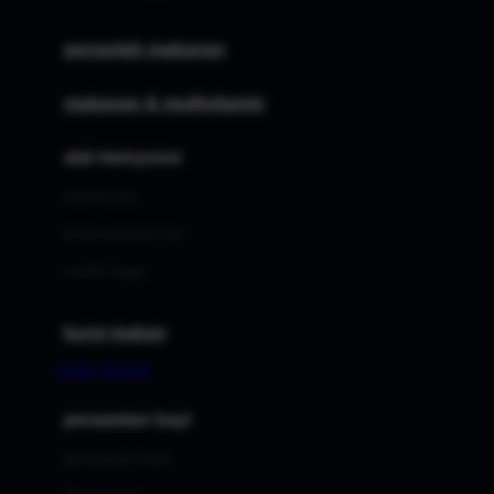
Joie
Joolz
pengolah makanan
Jujube
makanan & multivitamin
K
alat menyusui
Kiddycuts
pompa asi
Kumon
penyimpanan asi
L
cooler bags
Leapfrog
Leclerc
kursi makan
Lee Vierra
TOGEL ONLINE
Lillebaby
perawatan bayi
Little Bird Told Me
perawatan kulit
Little Miss Janis