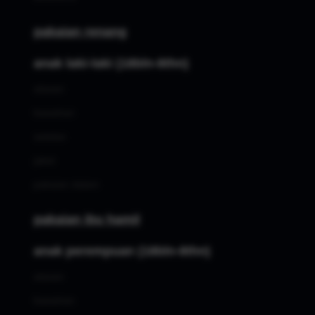
pakaian renang
anak laki-laki (18bln-8thn)
atasan
bawahan
setelan
jaket
pakaian dalam
pakaian ibu hamil
anak perempuan (18bln-8thn)
atasan
bawahan