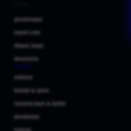
0-36 Kg
gendongan
travel cots
diaper bags
aksesoris
BO TOGEL
selimut
bantal & sprei
ranjang bayi & balita
perabotan
matras