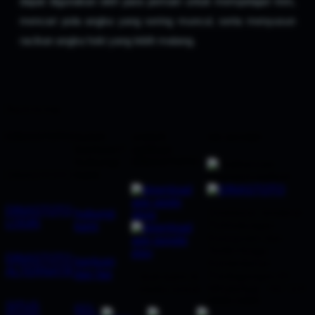
dapat digunakan oleh para pemain untuk mempelajari tren,
mencari pola angka yang sering muncul, serta menyusun
racikan angka hoki yang lebih matang.
Back to top
DINASTOTO
butuh
unduh
we accept
bantuan?
aplikasi
hubungi
DINASTOTO
kami
DINASTOTO
DINASTOTO
Direktorat Jenderal
hubungi
LOGIN
Perlindungan
kami
Konsumen dan
Tertib Niaga
DINASTOTO
bantuan
Kementerian
ALTERNATIF
dan faq
Perdagangan RI
ikuti kami di
WhatsApp: +62 123
media sosial
8888 8989
SITUS
021-