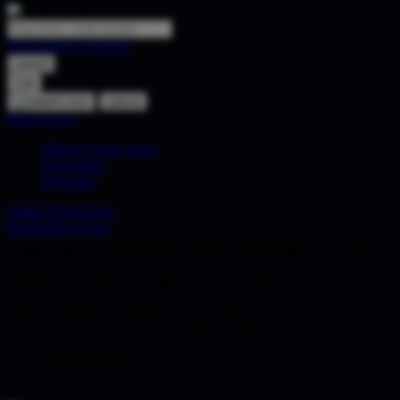
O
Oh Ma Grain
Pencarian Lanjutan
cancel
Okiedog
Cari
cancel
P
Akun Saya
Peachy
Masuk / buat akun
buat akun
Phil & Ted's
Bantuan
Philips Avent
Daftar Keinginan
Pigeon
Keranjang Saya
DINASTOTO: Portal Resmi
Playgro
Situs Toto Komunitas
Poled Global
Prediksi Jitu & Data
Ponycycle
Terupdate
Puma
Pureats
Serendah
10.000