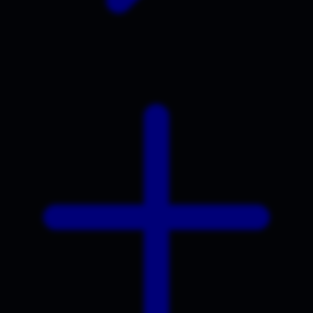
Xootz
Y
Yamatoya
Z
Zaxy
Zoggs
0-9
4Moms
59S