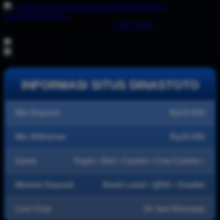
Hadiah Pemenang Jackpot
Rp.10.000.000
-
Q
Rp.1.000.000.000
Use Installment Options from
.
Laarn more
QV Baby
Available for :
home delivery
R
store pickup
Real Shades
INFORMASI SITUS DINASTOTO
Red Castle
Ribbon Madness
Min Deposit
Rp10.000
S
Min Withdraw
Rp25.000
Sebamed
Silver Cross
Game
Togel • Slot • Casino • Live Casino •
Simply Idea
Metode Deposit
Bank Lokal • QRIS • Ewallet
Skip Hop
Spectra
Live Chat
24 Jam Nonstop