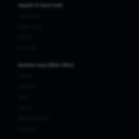
Beauty Barn
sepatu & kaus kaki
Bio Oil
sepatu bayi
Biolane
sepatu anak
Bite Fighters
sandal
Bizzi Growin
kaus kaki
Blackmores
fashion bayi (0bln-3thn)
Blooming Marvellous
atasan
Bonnels
bawahan
Bravado
gaun
Bruder
setelan
Brush Baby
jaket & kardigan
Buds Organics
aksesoris
Bugaboo