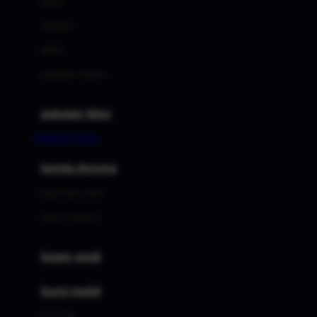
gaun
Dae Organics
setelan
Docare
jaket
Doona
pakaian dalam
Down To Earth
Drew
pakaian tidur
Dr. Brown's
BANDAR TOGEL
E
kereta dorong
ELC
bayi baru lahir
Ergobaby
usia 6 bulan+
Expert Care
koper anak
Ezyroller
kursi mobil
F
0-13 Kg