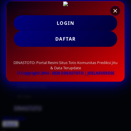
Moby
bak mandi
Momami
LOGIN
handuk
Mothercare
TOGEL LOGIN
Mustela
DAFTAR
My Buddy Tag
ayunan dan walker bayi
My K
alas bermain anak bayi
DINASTOTO: Portal Resmi Situs Toto Komunitas Prediksi Jitu
& Data Terupdate
N
© Copyright 2014 - 2026 DINASTOTO | JOELNEVERDIE
mainan anak bayi
Naif
mothercare toys
Nike
elc toys
Nordic Natural
DINASTOTO
Nuby
Akun Saya
Nuna
Masuk
Cari