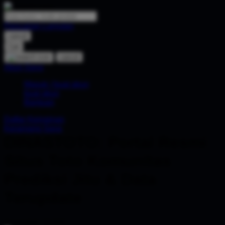
O
Oh Ma Grain
Pencarian Lanjutan
cancel
Okiedog
Cari
cancel
P
Akun Saya
Peachy
Masuk / buat akun
buat akun
Phil & Ted's
Bantuan
Philips Avent
Daftar Keinginan
Pigeon
Keranjang Saya
DINASTOTO: Portal Resmi
Playgro
Situs Toto Komunitas
Poled Global
Prediksi Jitu & Data
Ponycycle
Terupdate
Puma
Pureats
Serendah
10.000