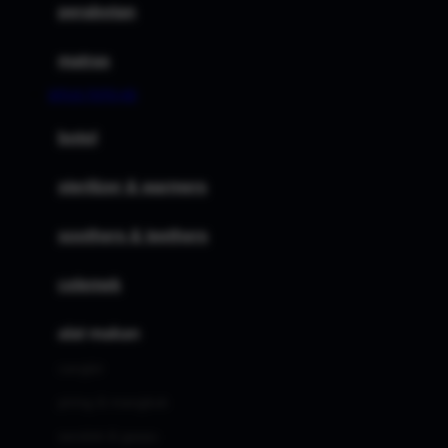
perabotan
Happy Tummy
Hauck
matras
Havaianas
SITUS TOTO 4D
Hegen
botol
Hot Wheels
sterilizer & warmers
Hybrid
I
soothers & teethers
Inlacta DHA
celemek
Interlac
alat makan
Ivenet
cangkir
J
piring & mangkuk
Jack N Jill
sendok & garpu