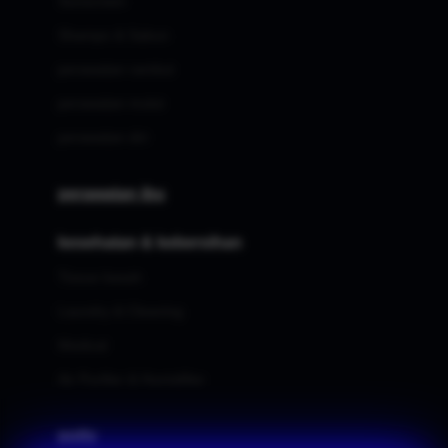
Sunscreen
London Taxi
Shampo & Sabun
Love To Dream
perawatan rambut
M
perawatan mulut
Magformers
perawatan diri
Mama's Choice
perawatan ibu
Mamas&Papas
Mamaway
kesehatan & kebersihan
Maxi Cosi
Tissue basah
Megabloks
Laundry & Cleaning
Micro
Medical
MiDeer
Air Purifier & Humidifier
Mimi & Lula
potty
Mini Monkey