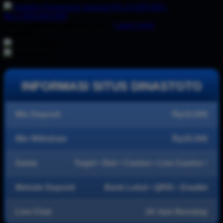
Hadiah Pemenang Jackpot
Rp.10.000.000
-
Q
Rp.1.000.000.000
Use Installment Options from
.
Laarn more
QV Baby
Available for :
home delivery
R
store pickup
Real Shades
INFORMASI SITUS DINASTOTO
Red Castle
Ribbon Madness
Min Deposit
Rp10.000
S
Min Withdraw
Rp25.000
Sebamed
Silver Cross
Game
Togel • Slot • Casino • Live Casino •
Simply Idea
Metode Deposit
Bank Lokal • QRIS • Ewallet
Skip Hop
Spectra
Live Chat
24 Jam Nonstop