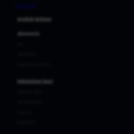
Awan
SITUS TOTO
Azetabio
produk terbaru
B
aksesoris
Baabaasheepz
tas
Babiators
kacamata
Baby Dove
aksesoris rambut
Baby Jogger
Baby Rovega
kebutuhan bayi
Babybee
pakaian tidur
Banana Boat
set & terusan
Banz
piyama
Barbie
bodysuits
Beaba