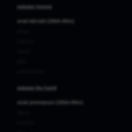
Buggygear
pakaian renang
Bumkins
anak laki-laki (18bln-8thn)
C
atasan
Cetaphil
bawahan
Chicco
setelan
Childlife
jaket
Clevamama
pakaian dalam
Cocolatte
Cottonseeds
pakaian ibu hamil
Cozy N Safe
anak perempuan (18bln-8thn)
Crane
atasan
Cybex
bawahan
D