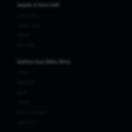
Beauty Barn
sepatu & kaus kaki
Bio Oil
sepatu bayi
Biolane
sepatu anak
Bite Fighters
sandal
Bizzi Growin
kaus kaki
Blackmores
fashion bayi (0bln-3thn)
Blooming Marvellous
atasan
Bonnels
bawahan
Bravado
gaun
Bruder
setelan
Brush Baby
jaket & kardigan
Buds Organics
aksesoris
Bugaboo