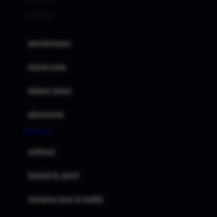
Felt So Sweet
0-36 Kg
Fisher Price
Flipper
gendongan
Friends Of Sally
travel cots
G
Gb
diaper bags
Geko
aksesoris
Graco
BO TOGEL
Gund
selimut
H
bantal & sprei
Habbie
Haenim
ranjang bayi & balita
Happy Horse