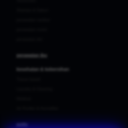
Sunscreen
London Taxi
Shampo & Sabun
Love To Dream
perawatan rambut
M
perawatan mulut
Magformers
perawatan diri
Mama's Choice
perawatan ibu
Mamas&Papas
Mamaway
kesehatan & kebersihan
Maxi Cosi
Tissue basah
Megabloks
Laundry & Cleaning
Micro
Medical
MiDeer
Air Purifier & Humidifier
Mimi & Lula
potty
Mini Monkey