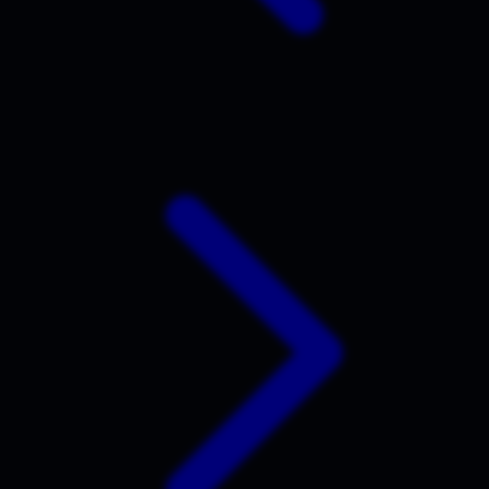
Twistshake
TY Toys
U
V
Veja
Vitaflow
Vtech
W
Waterland
Wellness
X