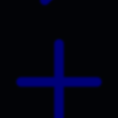
Xootz
Y
Yamatoya
Z
Zaxy
Zoggs
0-9
4Moms
59S