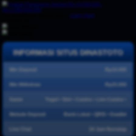
Hadiah Pemenang Jackpot
Rp.10.000.000
-
Q
Rp.1.000.000.000
Use Installment Options from
.
Laarn more
QV Baby
Available for :
home delivery
R
store pickup
Real Shades
INFORMASI SITUS DINASTOTO
Red Castle
Ribbon Madness
Min Deposit
Rp10.000
S
Min Withdraw
Rp25.000
Sebamed
Silver Cross
Game
Togel • Slot • Casino • Live Casino •
Simply Idea
Metode Deposit
Bank Lokal • QRIS • Ewallet
Skip Hop
Spectra
Live Chat
24 Jam Nonstop