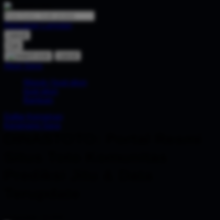
O
Oh Ma Grain
Pencarian Lanjutan
cancel
Okiedog
Cari
cancel
P
Akun Saya
Peachy
Masuk / buat akun
buat akun
Phil & Ted's
Bantuan
Philips Avent
Daftar Keinginan
Pigeon
Keranjang Saya
DINASTOTO: Portal Resmi
Playgro
Situs Toto Komunitas
Poled Global
Prediksi Jitu & Data
Ponycycle
Terupdate
Puma
Pureats
Serendah
10.000