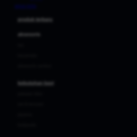
Awan
SITUS TOTO
Azetabio
produk terbaru
B
aksesoris
Baabaasheepz
tas
Babiators
kacamata
Baby Dove
aksesoris rambut
Baby Jogger
Baby Rovega
kebutuhan bayi
Babybee
pakaian tidur
Banana Boat
set & terusan
Banz
piyama
Barbie
bodysuits
Beaba