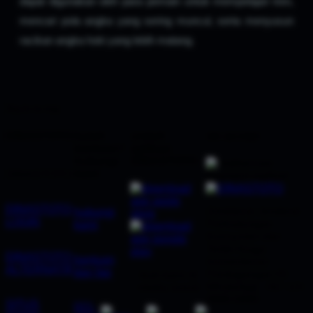
dapat digunakan oleh para pemain untuk mempelajari tren,
mencari pola angka yang sering muncul, serta menyusun
racikan angka hoki yang lebih matang.
Back to top
DINASTOTO
butuh
unduh
we accept
bantuan?
aplikasi
hubungi
DINASTOTO
kami
DINASTOTO
DINASTOTO
Direktorat Jenderal
hubungi
LOGIN
Perlindungan
kami
Konsumen dan
Tertib Niaga
DINASTOTO
bantuan
Kementerian
ALTERNATIF
dan faq
Perdagangan RI
ikuti kami di
WhatsApp: +62 123
media sosial
8888 8989
SITUS
021-