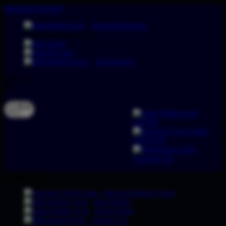
lewati ke Konten
download apps
download app from:
gift registry
Bahasa
ID
LOGIN
DAFTAR
Contact Us
Toggle Nav
about Kanmo Circle
gift registry
store finder
contact us