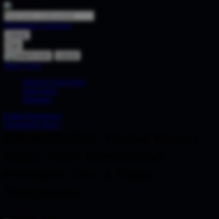
O
Oh Ma Grain
Pencarian Lanjutan
cancel
Okiedog
Cari
cancel
P
Akun Saya
Peachy
Masuk / buat akun
buat akun
Phil & Ted's
Bantuan
Philips Avent
Daftar Keinginan
Pigeon
Keranjang Saya
DINASTOTO: Portal Resmi
Playgro
Situs Toto Komunitas
Poled Global
Prediksi Jitu & Data
Ponycycle
Terupdate
Puma
Pureats
Serendah
10.000