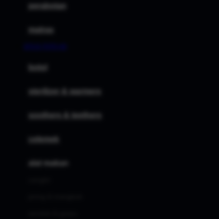
perabotan
Happy Tummy
Hauck
matras
Havaianas
SITUS TOTO 4D
Hegen
botol
Hot Wheels
sterilizer & warmers
Hybrid
I
soothers & teethers
Inlacta DHA
celemek
Interlac
alat makan
Ivenet
cangkir
J
piring & mangkuk
Jack N Jill
sendok & garpu