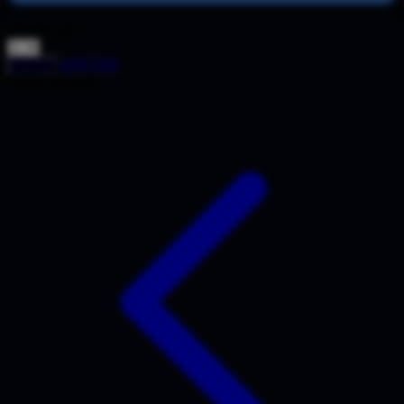
Squishmallows
choose qty
Starbooks
DAFTAR
Stick-O
LOGIN
Share product:
Stokke
Sudocrem
Sumimo
Sunnylife
Sun-Staches
Swimava
T
Tommee Tippee
Trunki
Tutti Bambini