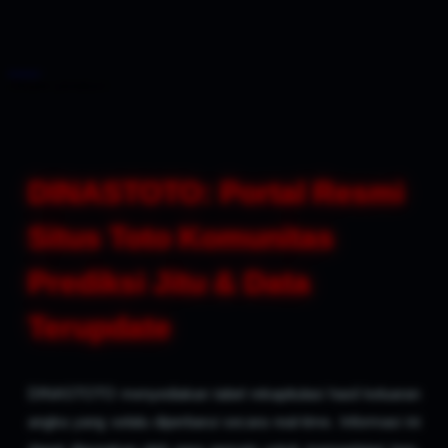
Share product:
DINASTOTO: Portal Resmi
Situs Toto Komunitas
Prediksi Jitu & Data
Terupdate
DINASTOTO menyediakan tabel rekapitulasi hasil keluaran
angka yang selalu diperbarui secara real-time. Informasi ini