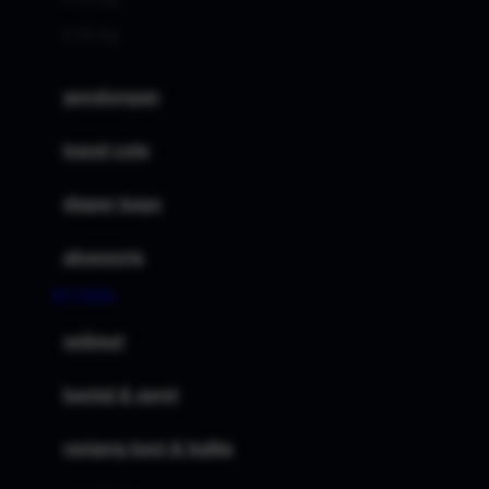
Felt So Sweet
0-36 Kg
Fisher Price
Flipper
gendongan
Friends Of Sally
travel cots
G
Gb
diaper bags
Geko
aksesoris
Graco
BO TOGEL
Gund
selimut
H
bantal & sprei
Habbie
Haenim
ranjang bayi & balita
Happy Horse