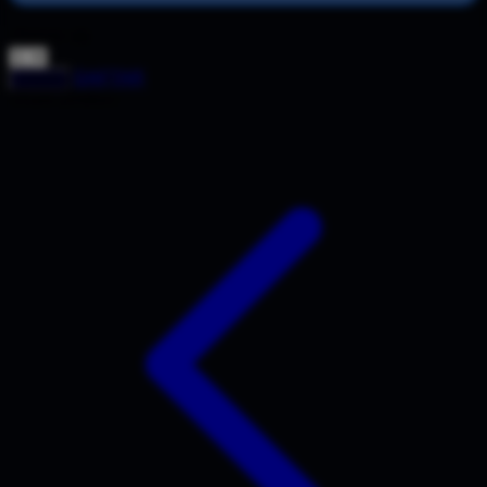
Squishmallows
choose qty
Starbooks
DAFTAR
Stick-O
LOGIN
Share product:
Stokke
Sudocrem
Sumimo
Sunnylife
Sun-Staches
Swimava
T
Tommee Tippee
Trunki
Tutti Bambini