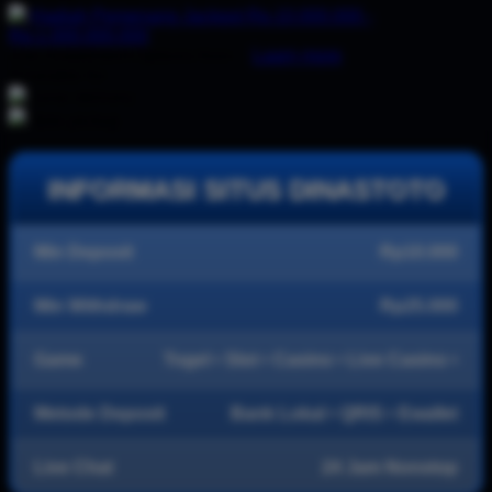
Hadiah Pemenang Jackpot
Rp.10.000.000
-
Q
Rp.1.000.000.000
Use Installment Options from
.
Laarn more
QV Baby
Available for :
home delivery
R
store pickup
Real Shades
INFORMASI SITUS DINASTOTO
Red Castle
Ribbon Madness
Min Deposit
Rp10.000
S
Min Withdraw
Rp25.000
Sebamed
Silver Cross
Game
Togel • Slot • Casino • Live Casino •
Simply Idea
Metode Deposit
Bank Lokal • QRIS • Ewallet
Skip Hop
Spectra
Live Chat
24 Jam Nonstop