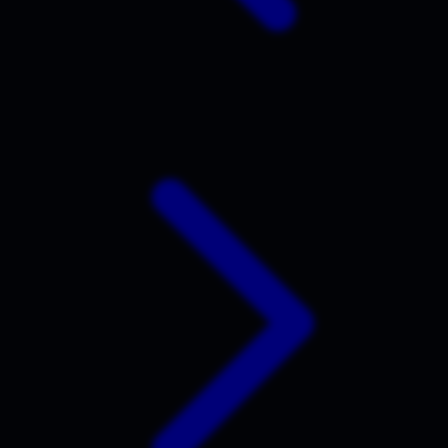
Twistshake
TY Toys
U
V
Veja
Vitaflow
Vtech
W
Waterland
Wellness
X