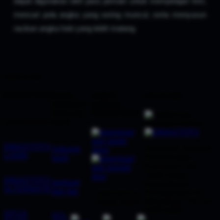
dapat digunakan oleh para pemain untuk mempelajari tren,
mencari pola angka yang sering muncul, serta menyusun
racikan angka hoki yang lebih matang.
Back to top
DINASTOTO
butuh
unduh
we accept
bantuan?
aplikasi
hubungi
DINASTOTO
kami
DINASTOTO
DINASTOTO
Direktorat Jenderal
hubungi
LOGIN
Perlindungan
kami
Konsumen dan
Tertib Niaga
DINASTOTO
bantuan
Kementerian
ALTERNATIF
dan faq
Perdagangan RI
ikuti kami di
WhatsApp: +62 123
media sosial
8888 8989
SITUS
021-