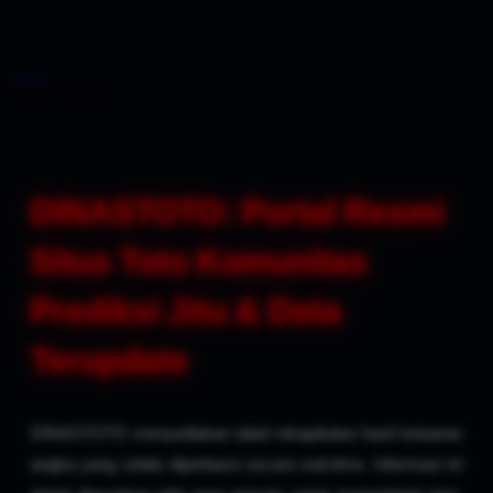
Share product:
DINASTOTO: Portal Resmi
Situs Toto Komunitas
Prediksi Jitu & Data
Terupdate
DINASTOTO menyediakan tabel rekapitulasi hasil keluaran
angka yang selalu diperbarui secara real-time. Informasi ini