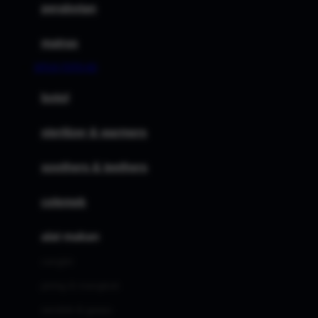
perabotan
Happy Tummy
Hauck
matras
Havaianas
SITUS TOTO 4D
Hegen
botol
Hot Wheels
sterilizer & warmers
Hybrid
I
soothers & teethers
Inlacta DHA
celemek
Interlac
alat makan
Ivenet
cangkir
J
piring & mangkuk
Jack N Jill
sendok & garpu