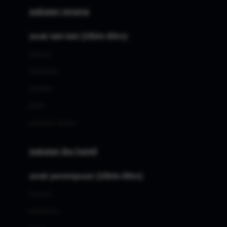
Buggygear
pakaian renang
Bumkins
anak laki-laki (18bln-8thn)
C
atasan
Cetaphil
bawahan
Chicco
setelan
Childlife
jaket
Clevamama
pakaian dalam
Cocolatte
Cottonseeds
pakaian ibu hamil
Cozy N Safe
anak perempuan (18bln-8thn)
Crane
atasan
Cybex
bawahan
D