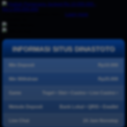
Hadiah Pemenang Jackpot
Rp.10.000.000
-
Q
Rp.1.000.000.000
Use Installment Options from
.
Laarn more
QV Baby
Available for :
home delivery
R
store pickup
Real Shades
INFORMASI SITUS DINASTOTO
Red Castle
Ribbon Madness
Min Deposit
Rp10.000
S
Min Withdraw
Rp25.000
Sebamed
Silver Cross
Game
Togel • Slot • Casino • Live Casino •
Simply Idea
Metode Deposit
Bank Lokal • QRIS • Ewallet
Skip Hop
Spectra
Live Chat
24 Jam Nonstop