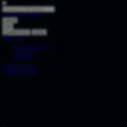
O
Oh Ma Grain
Pencarian Lanjutan
cancel
Okiedog
Cari
cancel
P
Akun Saya
Peachy
Masuk / buat akun
buat akun
Phil & Ted's
Bantuan
Philips Avent
Daftar Keinginan
Pigeon
Keranjang Saya
DINASTOTO: Portal Resmi
Playgro
Situs Toto Komunitas
Poled Global
Prediksi Jitu & Data
Ponycycle
Terupdate
Puma
Pureats
Serendah
10.000