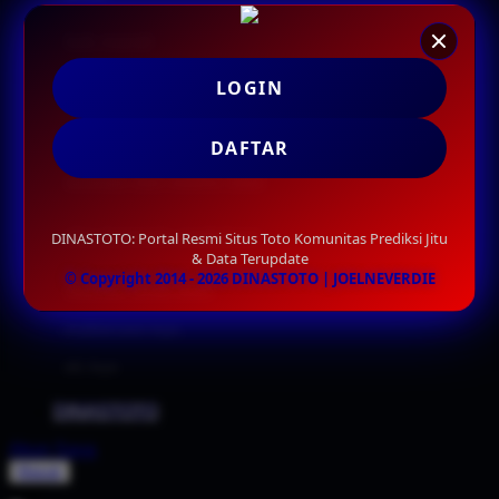
Moby
bak mandi
Momami
LOGIN
handuk
Mothercare
TOGEL LOGIN
Mustela
DAFTAR
My Buddy Tag
ayunan dan walker bayi
My K
alas bermain anak bayi
DINASTOTO: Portal Resmi Situs Toto Komunitas Prediksi Jitu
& Data Terupdate
N
© Copyright 2014 - 2026 DINASTOTO | JOELNEVERDIE
mainan anak bayi
Naif
mothercare toys
Nike
elc toys
Nordic Natural
DINASTOTO
Nuby
Akun Saya
Nuna
Masuk
Cari