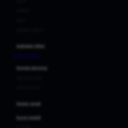
gaun
Dae Organics
setelan
Docare
jaket
Doona
pakaian dalam
Down To Earth
Drew
pakaian tidur
Dr. Brown's
BANDAR TOGEL
E
kereta dorong
ELC
bayi baru lahir
Ergobaby
usia 6 bulan+
Expert Care
koper anak
Ezyroller
kursi mobil
F
0-13 Kg