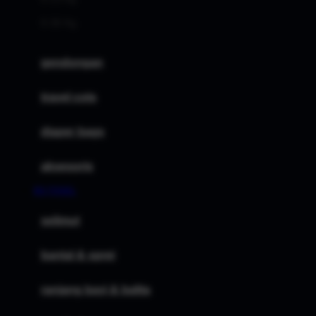
Felt So Sweet
0-36 Kg
Fisher Price
Flipper
gendongan
Friends Of Sally
travel cots
G
Gb
diaper bags
Geko
aksesoris
Graco
BO TOGEL
Gund
selimut
H
bantal & sprei
Habbie
Haenim
ranjang bayi & balita
Happy Horse