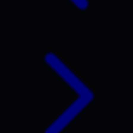
Twistshake
TY Toys
U
V
Veja
Vitaflow
Vtech
W
Waterland
Wellness
X