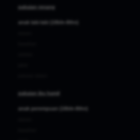
Buggygear
pakaian renang
Bumkins
anak laki-laki (18bln-8thn)
C
atasan
Cetaphil
bawahan
Chicco
setelan
Childlife
jaket
Clevamama
pakaian dalam
Cocolatte
Cottonseeds
pakaian ibu hamil
Cozy N Safe
anak perempuan (18bln-8thn)
Crane
atasan
Cybex
bawahan
D