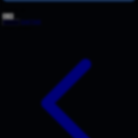
Squishmallows
choose qty
Starbooks
DAFTAR
Stick-O
LOGIN
Share product:
Stokke
Sudocrem
Sumimo
Sunnylife
Sun-Staches
Swimava
T
Tommee Tippee
Trunki
Tutti Bambini