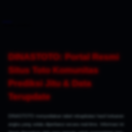
Share product:
DINASTOTO: Portal Resmi
Situs Toto Komunitas
Prediksi Jitu & Data
Terupdate
DINASTOTO menyediakan tabel rekapitulasi hasil keluaran
angka yang selalu diperbarui secara real-time. Informasi ini