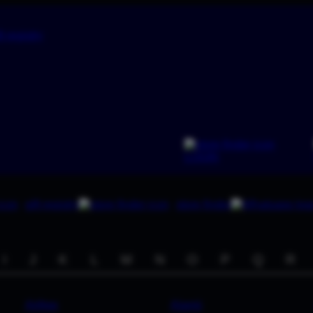
t registry
LOGIN
gift registry
store finder
I
J
K
L
M
N
O
P
Q
R
Airfree
Alamii