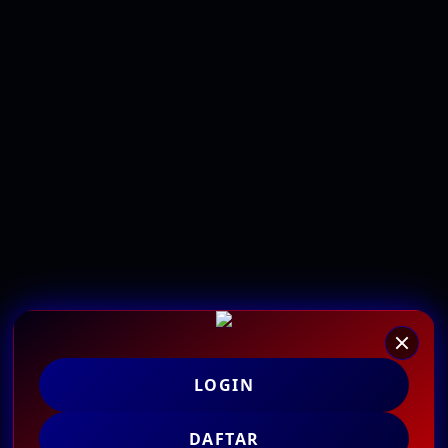
LOGIN
DAFTAR