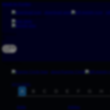
lewati ke Konten
download apps
gif
download app from:
Bahasa
ID
Toggle Nav
about Kanmo Circle
SITUS TOGEL
A
B
C
D
E
F
G
H
Addo
Adidas