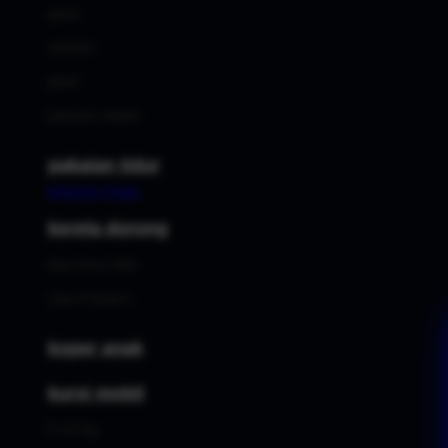
gaun
setelan
jaket
pakaian dalam
pakaian tidur
BANDAR TOGEL
kereta dorong
bayi baru lahir
usia 6 bulan+
koper anak
kursi mobil
0-13 Kg