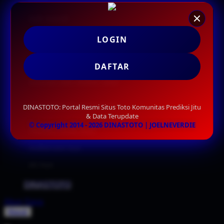
Moby
bak mandi
Momami
LOGIN
handuk
Mothercare
TOGEL LOGIN
Mustela
DAFTAR
My Buddy Tag
ayunan dan walker bayi
My K
alas bermain anak bayi
DINASTOTO: Portal Resmi Situs Toto Komunitas Prediksi Jitu
& Data Terupdate
N
© Copyright 2014 - 2026 DINASTOTO | JOELNEVERDIE
mainan anak bayi
Naif
mothercare toys
Nike
elc toys
Nordic Natural
DINASTOTO
Nuby
Akun Saya
Nuna
Masuk
Cari