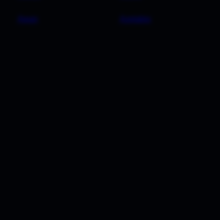
Awan
Azetabio