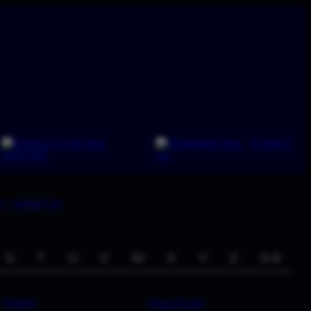
Contact
DAFTAR
Us
contact us
S
T
U
V
W
X
Y
Z
0-9
Amara
Aqua Scale