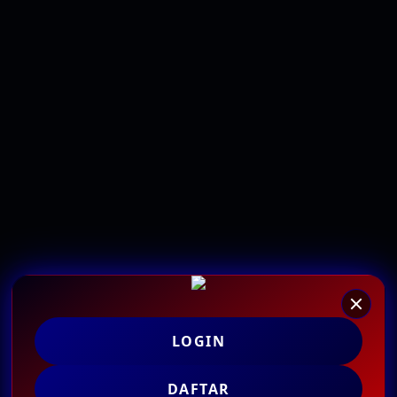
LOGIN
DAFTAR