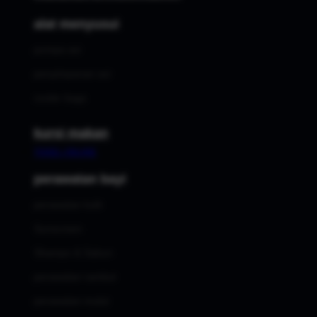
alat menyusui
pompa asi
penyimpanan asi
cooler bags
kursi makan
TOGEL ONLINE
perawatan bayi
perawatan kulit
Sunscreen
Shampo & Sabun
perawatan rambut
perawatan mulut