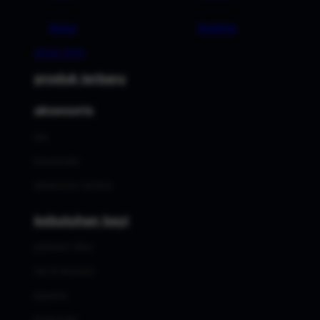
Asics
Aveeno
SITUS TOTO
produk terbaru
aksesoris
tas
kacamata
aksesoris rambut
kebutuhan bayi
pakaian tidur
set & terusan
piyama
bodysuits