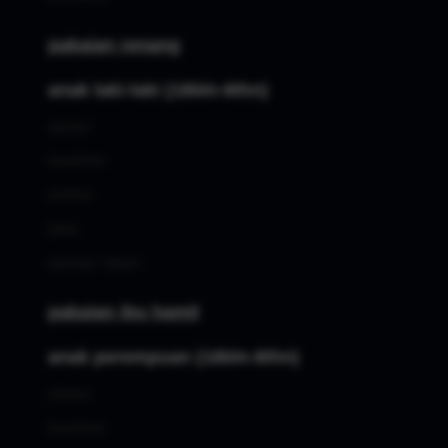
pakaian renang
anak laki-laki (18bln-8thn)
atasan
bawahan
setelan
jaket
pakaian dalam
pakaian ibu hamil
anak perempuan (18bln-8thn)
atasan
bawahan