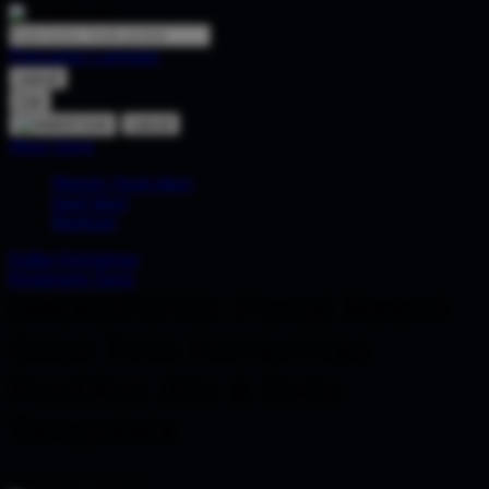
O
Oh Ma Grain
Pencarian Lanjutan
cancel
Okiedog
Cari
cancel
P
Akun Saya
Peachy
Masuk / buat akun
buat akun
Phil & Ted's
Bantuan
Philips Avent
Daftar Keinginan
Pigeon
Keranjang Saya
DINASTOTO: Portal Resmi
Playgro
Situs Toto Komunitas
Poled Global
Prediksi Jitu & Data
Ponycycle
Terupdate
Puma
Pureats
Serendah
10.000