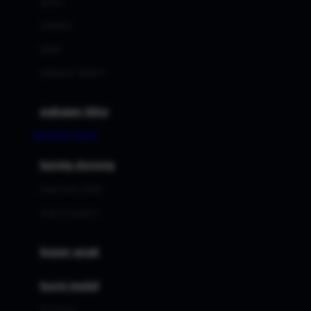
gaun
Dae Organics
setelan
Docare
jaket
Doona
pakaian dalam
Down To Earth
Drew
pakaian tidur
Dr. Brown's
BANDAR TOGEL
E
kereta dorong
ELC
bayi baru lahir
Ergobaby
usia 6 bulan+
Expert Care
koper anak
Ezyroller
kursi mobil
F
0-13 Kg