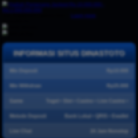
Hadiah Pemenang Jackpot
Rp.10.000.000
-
Q
Rp.1.000.000.000
Use Installment Options from
.
Laarn more
QV Baby
Available for :
home delivery
R
store pickup
Real Shades
INFORMASI SITUS DINASTOTO
Red Castle
Ribbon Madness
Min Deposit
Rp10.000
S
Min Withdraw
Rp25.000
Sebamed
Silver Cross
Game
Togel • Slot • Casino • Live Casino •
Simply Idea
Metode Deposit
Bank Lokal • QRIS • Ewallet
Skip Hop
Spectra
Live Chat
24 Jam Nonstop