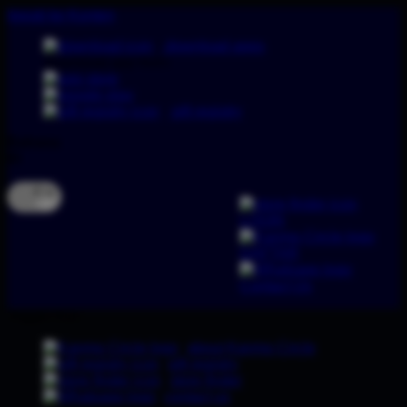
lewati ke Konten
download apps
download app from:
gift registry
Bahasa
ID
LOGIN
DAFTAR
Contact Us
Toggle Nav
about Kanmo Circle
gift registry
store finder
contact us