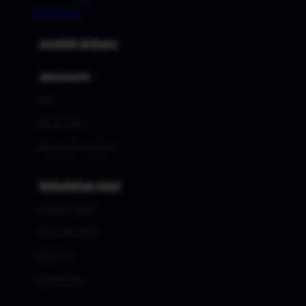
Awan
SITUS TOTO
Azetabio
produk terbaru
B
aksesoris
Baabaasheepz
tas
Babiators
kacamata
Baby Dove
aksesoris rambut
Baby Jogger
Baby Rovega
kebutuhan bayi
Babybee
pakaian tidur
Banana Boat
set & terusan
Banz
piyama
Barbie
bodysuits
Beaba