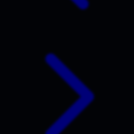
Twistshake
TY Toys
U
V
Veja
Vitaflow
Vtech
W
Waterland
Wellness
X