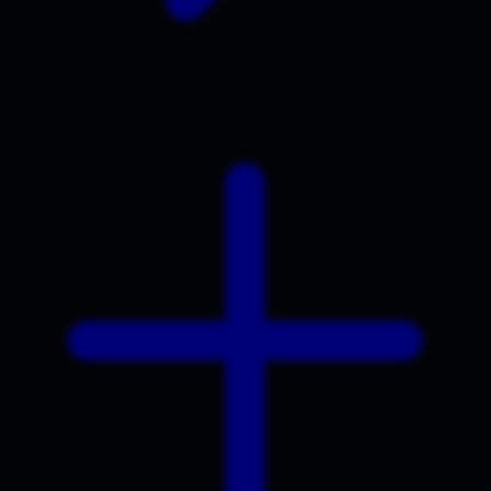
Xootz
Y
Yamatoya
Z
Zaxy
Zoggs
0-9
4Moms
59S