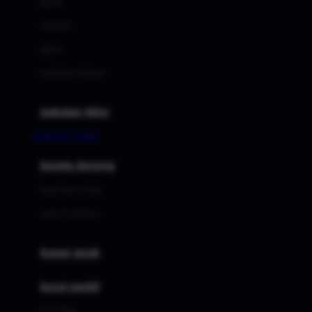
gaun
Dae Organics
setelan
Docare
jaket
Doona
pakaian dalam
Down To Earth
Drew
pakaian tidur
Dr. Brown's
BANDAR TOGEL
E
kereta dorong
ELC
bayi baru lahir
Ergobaby
usia 6 bulan+
Expert Care
koper anak
Ezyroller
kursi mobil
F
0-13 Kg