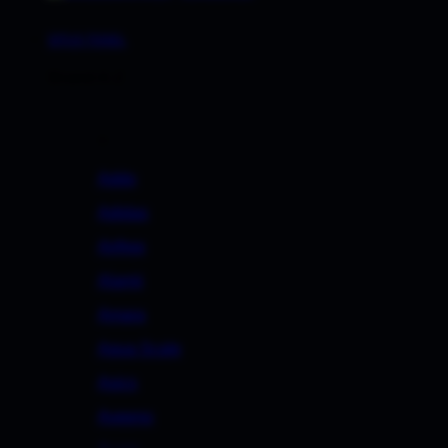
SITUS TOGEL
Brand A-Z
A
Addo
Adidas
Airfree
Alamii
Amara
Aqua Scale
Asics
Aveeno