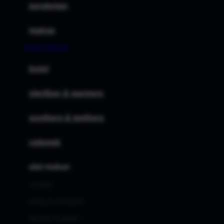
perabotan
Happy Tummy
Hauck
matras
Havaianas
SITUS TOTO 4D
Hegen
botol
Hot Wheels
sterilizer & warmers
Hybrid
I
soothers & teethers
Inlacta DHA
celemek
Interlac
alat makan
Ivenet
cangkir
J
piring & mangkuk
Jack N Jill
sendok & garpu