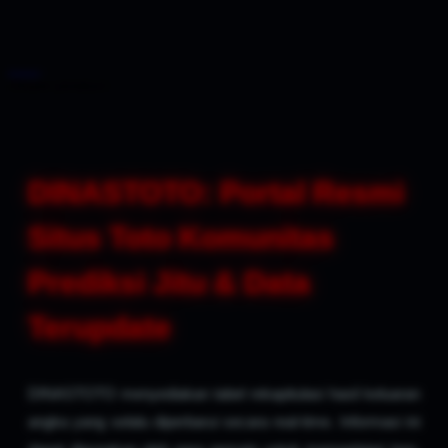
Share product:
DINASTOTO: Portal Resmi
Situs Toto Komunitas
Prediksi Jitu & Data
Terupdate
DINASTOTO menyediakan tabel rekapitulasi hasil keluaran
angka yang selalu diperbarui secara real-time. Informasi ini