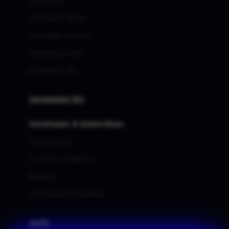
Sunscreen
London Taxi
Shampo & Sabun
Love To Dream
perawatan rambut
M
perawatan mulut
Magformers
perawatan diri
Mama's Choice
perawatan ibu
Mamas&Papas
Mamaway
kesehatan & kebersihan
Maxi Cosi
Tissue basah
Megabloks
Laundry & Cleaning
Micro
Medical
MiDeer
Air Purifier & Humidifier
Mimi & Lula
potty
Mini Monkey