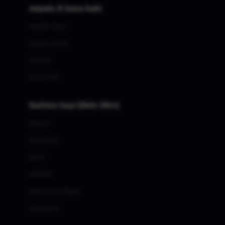
Beauty Barn
sepatu & kaus kaki
Bio Oil
sepatu bayi
Biolane
sepatu anak
Bite Fighters
sandal
Bizzi Growin
kaus kaki
Blackmores
fashion bayi (0bln-3thn)
Blooming Marvellous
atasan
Bonnels
bawahan
Bravado
gaun
Bruder
setelan
Brush Baby
jaket & kardigan
Buds Organics
aksesoris
Bugaboo