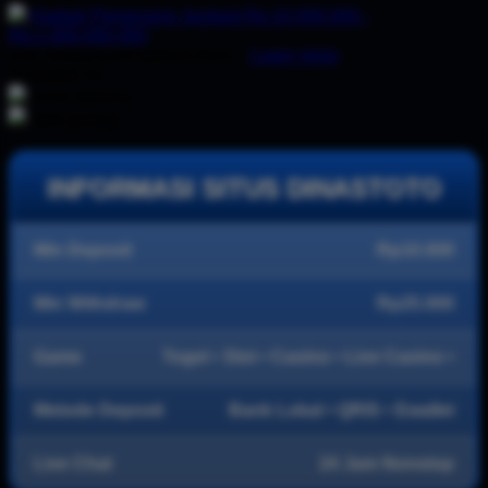
Hadiah Pemenang Jackpot
Rp.10.000.000
-
Q
Rp.1.000.000.000
Use Installment Options from
.
Laarn more
QV Baby
Available for :
home delivery
R
store pickup
Real Shades
INFORMASI SITUS DINASTOTO
Red Castle
Ribbon Madness
Min Deposit
Rp10.000
S
Min Withdraw
Rp25.000
Sebamed
Silver Cross
Game
Togel • Slot • Casino • Live Casino •
Simply Idea
Metode Deposit
Bank Lokal • QRIS • Ewallet
Skip Hop
Spectra
Live Chat
24 Jam Nonstop