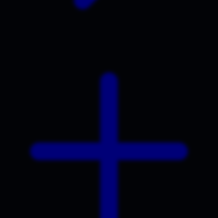
Xootz
Y
Yamatoya
Z
Zaxy
Zoggs
0-9
4Moms
59S