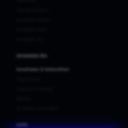
Sunscreen
London Taxi
Shampo & Sabun
Love To Dream
perawatan rambut
M
perawatan mulut
Magformers
perawatan diri
Mama's Choice
perawatan ibu
Mamas&Papas
Mamaway
kesehatan & kebersihan
Maxi Cosi
Tissue basah
Megabloks
Laundry & Cleaning
Micro
Medical
MiDeer
Air Purifier & Humidifier
Mimi & Lula
potty
Mini Monkey