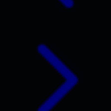
Twistshake
TY Toys
U
V
Veja
Vitaflow
Vtech
W
Waterland
Wellness
X