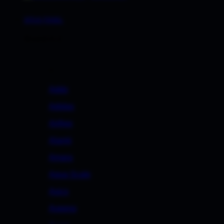
SITUS TOGEL
Brand A-Z
A
Addo
Adidas
Airfree
Alamii
Amara
Aqua Scale
Asics
Aveeno