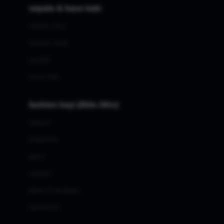
Beauty Barn
sepatu & kaus kaki
Bio Oil
sepatu bayi
Biolane
sepatu anak
Bite Fighters
sandal
Bizzi Growin
kaus kaki
Blackmores
fashion bayi (0bln-3thn)
Blooming Marvellous
atasan
Bonnels
bawahan
Bravado
gaun
Bruder
setelan
Brush Baby
jaket & kardigan
Buds Organics
aksesoris
Bugaboo