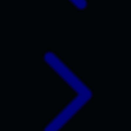
Twistshake
TY Toys
U
V
Veja
Vitaflow
Vtech
W
Waterland
Wellness
X