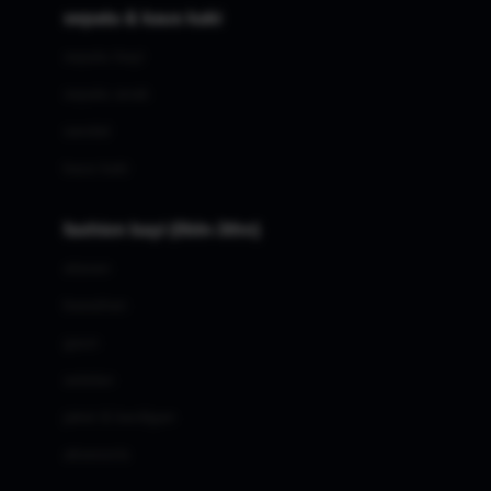
Beauty Barn
sepatu & kaus kaki
Bio Oil
sepatu bayi
Biolane
sepatu anak
Bite Fighters
sandal
Bizzi Growin
kaus kaki
Blackmores
fashion bayi (0bln-3thn)
Blooming Marvellous
atasan
Bonnels
bawahan
Bravado
gaun
Bruder
setelan
Brush Baby
jaket & kardigan
Buds Organics
aksesoris
Bugaboo