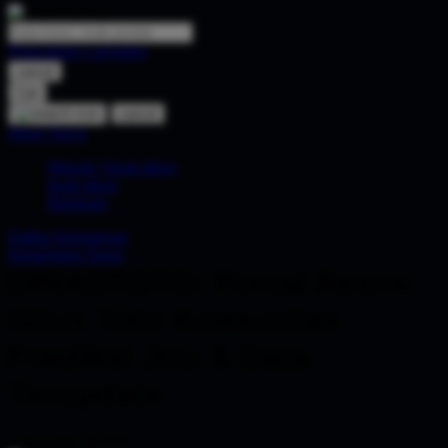
O
Oh Ma Grain
Pencarian Lanjutan
cancel
Okiedog
Cari
cancel
P
Akun Saya
Peachy
Masuk / buat akun
buat akun
Phil & Ted's
Bantuan
Philips Avent
Daftar Keinginan
Pigeon
Keranjang Saya
DINASTOTO: Portal Resmi
Playgro
Situs Toto Komunitas
Poled Global
Prediksi Jitu & Data
Ponycycle
Terupdate
Puma
Pureats
Serendah
10.000