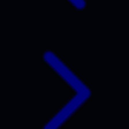
Twistshake
TY Toys
U
V
Veja
Vitaflow
Vtech
W
Waterland
Wellness
X