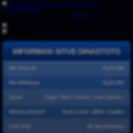
Hadiah Pemenang Jackpot
Rp.10.000.000
-
Q
Rp.1.000.000.000
Use Installment Options from
.
Laarn more
QV Baby
Available for :
home delivery
R
store pickup
Real Shades
INFORMASI SITUS DINASTOTO
Red Castle
Ribbon Madness
Min Deposit
Rp10.000
S
Min Withdraw
Rp25.000
Sebamed
Silver Cross
Game
Togel • Slot • Casino • Live Casino •
Simply Idea
Metode Deposit
Bank Lokal • QRIS • Ewallet
Skip Hop
Spectra
Live Chat
24 Jam Nonstop