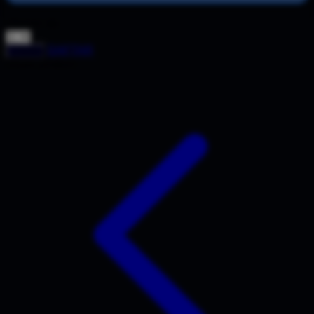
Squishmallows
choose qty
Starbooks
DAFTAR
Stick-O
LOGIN
Share product:
Stokke
Sudocrem
Sumimo
Sunnylife
Sun-Staches
Swimava
T
Tommee Tippee
Trunki
Tutti Bambini