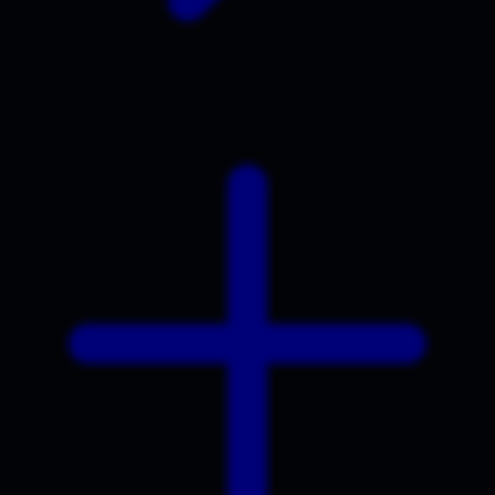
Xootz
Y
Yamatoya
Z
Zaxy
Zoggs
0-9
4Moms
59S