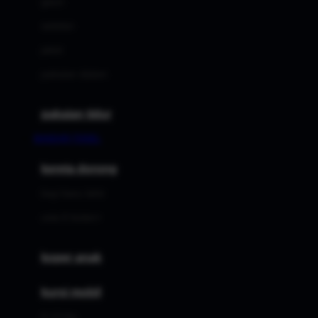
gaun
Dae Organics
setelan
Docare
jaket
Doona
pakaian dalam
Down To Earth
Drew
pakaian tidur
Dr. Brown's
BANDAR TOGEL
E
kereta dorong
ELC
bayi baru lahir
Ergobaby
usia 6 bulan+
Expert Care
koper anak
Ezyroller
kursi mobil
F
0-13 Kg