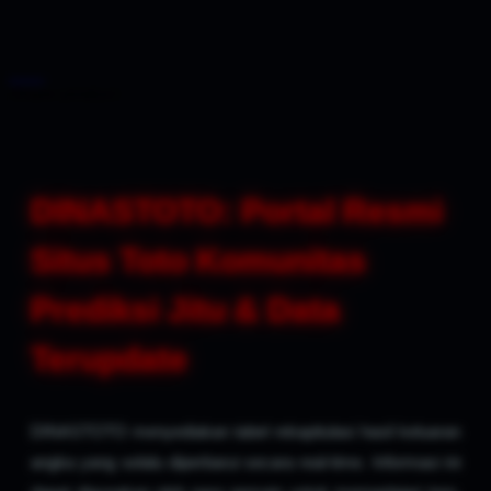
Share product:
DINASTOTO: Portal Resmi
Situs Toto Komunitas
Prediksi Jitu & Data
Terupdate
DINASTOTO menyediakan tabel rekapitulasi hasil keluaran
angka yang selalu diperbarui secara real-time. Informasi ini