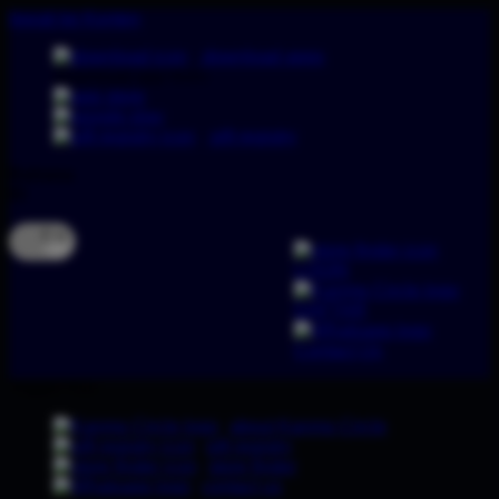
lewati ke Konten
download apps
download app from:
gift registry
Bahasa
ID
LOGIN
DAFTAR
Contact Us
Toggle Nav
about Kanmo Circle
gift registry
store finder
contact us