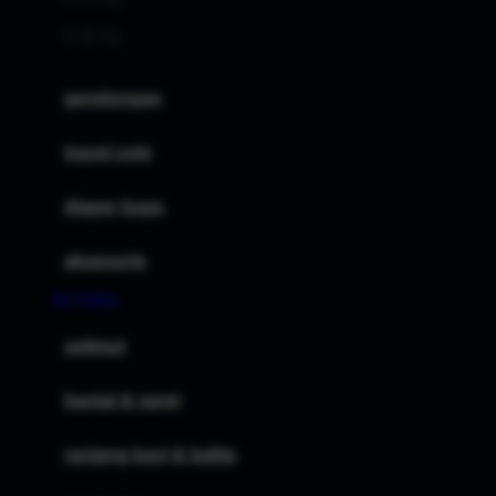
Felt So Sweet
0-36 Kg
Fisher Price
Flipper
gendongan
Friends Of Sally
travel cots
G
Gb
diaper bags
Geko
aksesoris
Graco
BO TOGEL
Gund
selimut
H
bantal & sprei
Habbie
Haenim
ranjang bayi & balita
Happy Horse