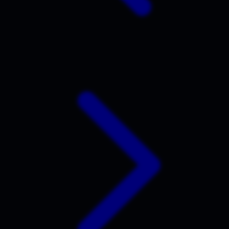
Twistshake
TY Toys
U
V
Veja
Vitaflow
Vtech
W
Waterland
Wellness
X