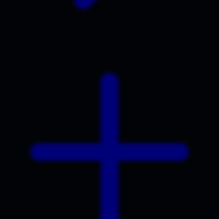
Xootz
Y
Yamatoya
Z
Zaxy
Zoggs
0-9
4Moms
59S