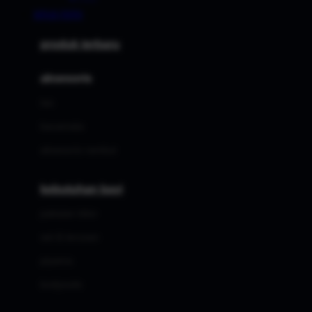
Awan
SITUS TOTO
Azetabio
produk terbaru
B
aksesoris
Baabaasheepz
tas
Babiators
kacamata
Baby Dove
aksesoris rambut
Baby Jogger
Baby Rovega
kebutuhan bayi
Babybee
pakaian tidur
Banana Boat
set & terusan
Banz
piyama
Barbie
bodysuits
Beaba