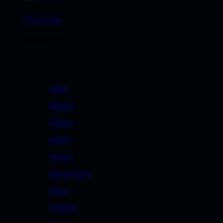
SITUS TOGEL
Brand A-Z
A
Addo
Adidas
Airfree
Alamii
Amara
Aqua Scale
Asics
Aveeno