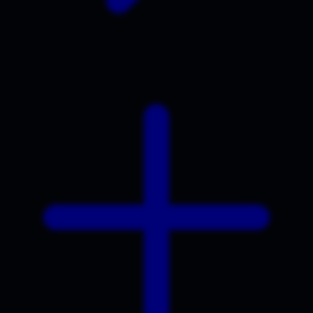
Xootz
Y
Yamatoya
Z
Zaxy
Zoggs
0-9
4Moms
59S