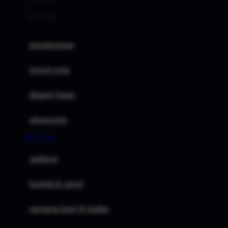
Felt So Sweet
0-36 Kg
Fisher Price
Flipper
gendongan
Friends Of Sally
travel cots
G
Gb
diaper bags
Geko
aksesoris
Graco
BO TOGEL
Gund
selimut
H
bantal & sprei
Habbie
Haenim
ranjang bayi & balita
Happy Horse