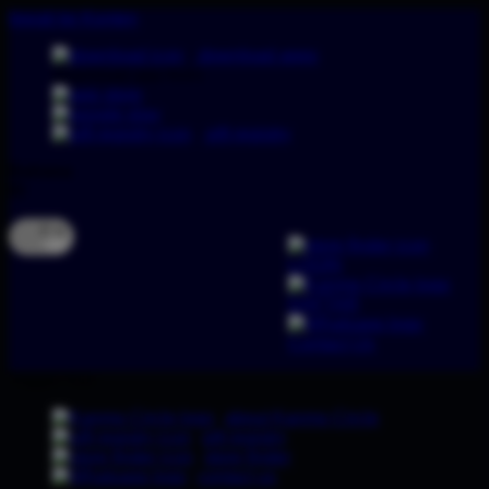
lewati ke Konten
download apps
download app from:
gift registry
Bahasa
ID
LOGIN
DAFTAR
Contact Us
Toggle Nav
about Kanmo Circle
gift registry
store finder
contact us