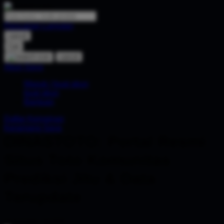
O
Oh Ma Grain
Pencarian Lanjutan
cancel
Okiedog
Cari
cancel
P
Akun Saya
Peachy
Masuk / buat akun
buat akun
Phil & Ted's
Bantuan
Philips Avent
Daftar Keinginan
Pigeon
Keranjang Saya
DINASTOTO: Portal Resmi
Playgro
Situs Toto Komunitas
Poled Global
Prediksi Jitu & Data
Ponycycle
Terupdate
Puma
Pureats
Serendah
10.000