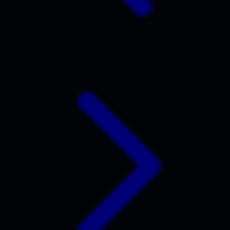
Twistshake
TY Toys
U
V
Veja
Vitaflow
Vtech
W
Waterland
Wellness
X