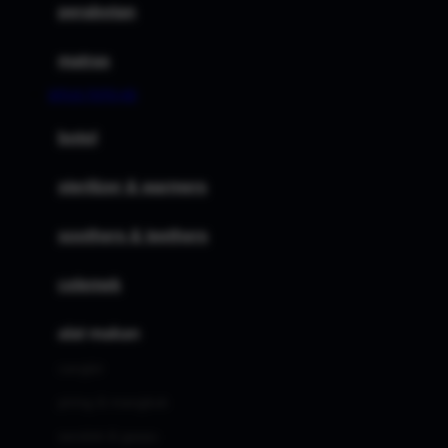
perabotan
Happy Tummy
Hauck
matras
Havaianas
SITUS TOTO 4D
Hegen
botol
Hot Wheels
sterilizer & warmers
Hybrid
I
soothers & teethers
Inlacta DHA
celemek
Interlac
alat makan
Ivenet
cangkir
J
piring & mangkuk
Jack N Jill
sendok & garpu