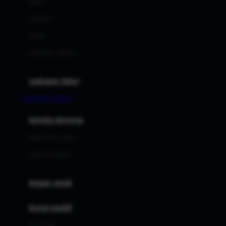
gaun
Dae Organics
setelan
Docare
jaket
Doona
pakaian dalam
Down To Earth
Drew
pakaian tidur
Dr. Brown's
BANDAR TOGEL
E
kereta dorong
ELC
bayi baru lahir
Ergobaby
usia 6 bulan+
Expert Care
koper anak
Ezyroller
kursi mobil
F
0-13 Kg