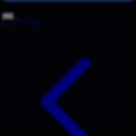
Squishmallows
choose qty
Starbooks
DAFTAR
Stick-O
LOGIN
Share product:
Stokke
Sudocrem
Sumimo
Sunnylife
Sun-Staches
Swimava
T
Tommee Tippee
Trunki
Tutti Bambini