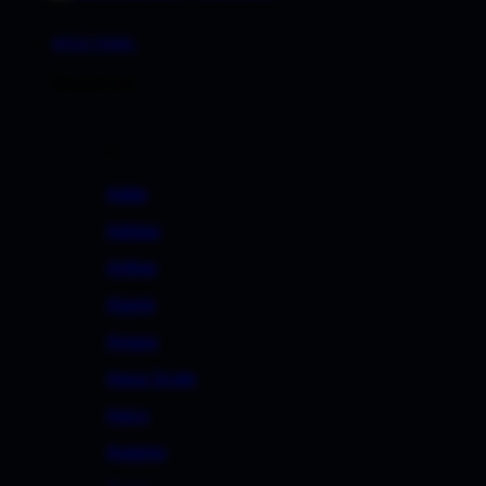
SITUS TOGEL
Brand A-Z
A
Addo
Adidas
Airfree
Alamii
Amara
Aqua Scale
Asics
Aveeno