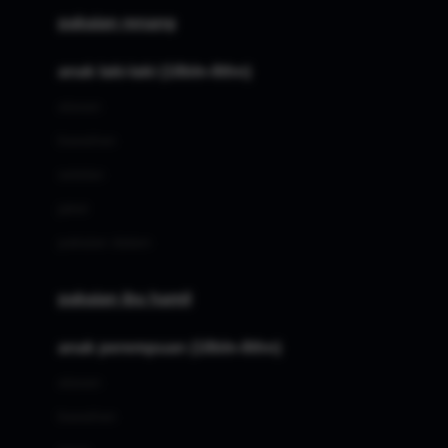
Buggygear
pakaian renang
Bumkins
anak laki-laki (18bln-8thn)
C
atasan
Cetaphil
bawahan
Chicco
setelan
Childlife
jaket
Clevamama
pakaian dalam
Cocolatte
Cottonseeds
pakaian ibu hamil
Cozy N Safe
anak perempuan (18bln-8thn)
Crane
atasan
Cybex
bawahan
D