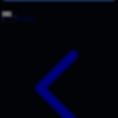
Squishmallows
choose qty
Starbooks
DAFTAR
Stick-O
LOGIN
Share product:
Stokke
Sudocrem
Sumimo
Sunnylife
Sun-Staches
Swimava
T
Tommee Tippee
Trunki
Tutti Bambini