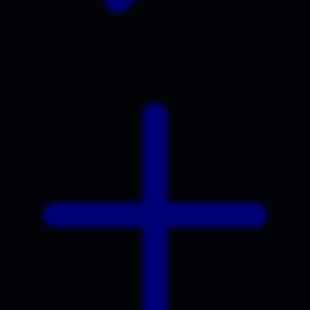
Xootz
Y
Yamatoya
Z
Zaxy
Zoggs
0-9
4Moms
59S