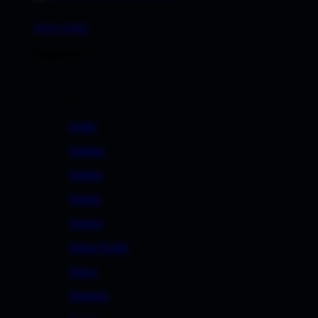
SITUS TOGEL
Brand A-Z
A
Addo
Adidas
Airfree
Alamii
Amara
Aqua Scale
Asics
Aveeno