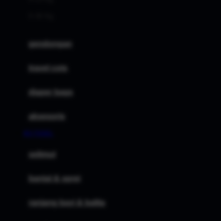
Felt So Sweet
0-36 Kg
Fisher Price
Flipper
gendongan
Friends Of Sally
travel cots
G
Gb
diaper bags
Geko
aksesoris
Graco
BO TOGEL
Gund
selimut
H
bantal & sprei
Habbie
Haenim
ranjang bayi & balita
Happy Horse