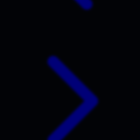
Twistshake
TY Toys
U
V
Veja
Vitaflow
Vtech
W
Waterland
Wellness
X