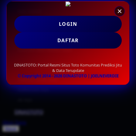
Moby
bak mandi
Momami
LOGIN
handuk
Mothercare
TOGEL LOGIN
Mustela
DAFTAR
My Buddy Tag
ayunan dan walker bayi
My K
alas bermain anak bayi
DINASTOTO: Portal Resmi Situs Toto Komunitas Prediksi Jitu
& Data Terupdate
N
© Copyright 2014 - 2026 DINASTOTO | JOELNEVERDIE
mainan anak bayi
Naif
mothercare toys
Nike
elc toys
Nordic Natural
DINASTOTO
Nuby
Akun Saya
Nuna
Masuk
Cari