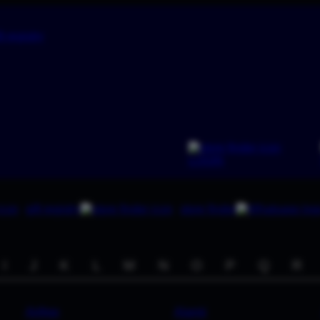
t registry
LOGIN
gift registry
store finder
I
J
K
L
M
N
O
P
Q
R
Airfree
Alamii