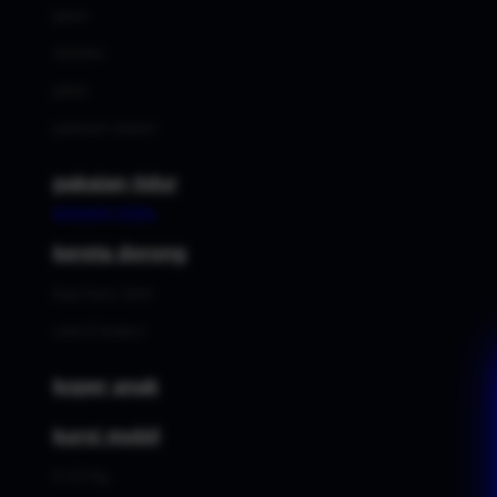
gaun
setelan
jaket
pakaian dalam
pakaian tidur
BANDAR TOGEL
kereta dorong
bayi baru lahir
usia 6 bulan+
koper anak
kursi mobil
0-13 Kg