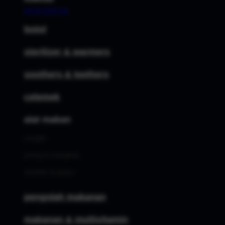
SITUS TOTO 4D
botol
sterilizer & warmers
soothers & teethers
celemek
alat makan
cangkir
piring & mangkuk
sendok & garpu
pengolah makanan
makanan & multivitamin