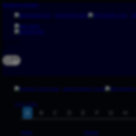
lewati ke Konten
download apps
gif
download app from:
Bahasa
ID
Toggle Nav
about Kanmo Circle
SITUS TOGEL
A
B
C
D
E
F
G
H
Addo
Adidas