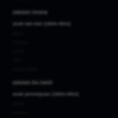
pakaian renang
anak laki-laki (18bln-8thn)
atasan
bawahan
setelan
jaket
pakaian dalam
pakaian ibu hamil
anak perempuan (18bln-8thn)
atasan
bawahan