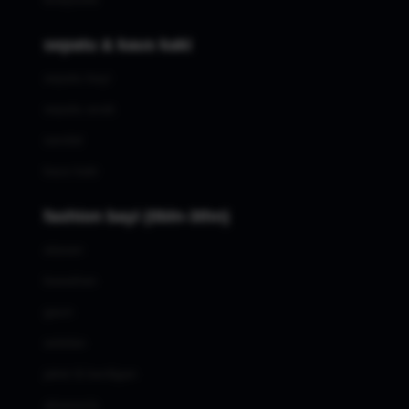
sepatu & kaus kaki
sepatu bayi
sepatu anak
sandal
kaus kaki
fashion bayi (0bln-3thn)
atasan
bawahan
gaun
setelan
jaket & kardigan
aksesoris