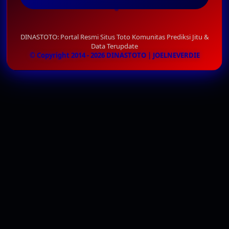
DINASTOTO: Portal Resmi Situs Toto Komunitas Prediksi Jitu &
Data Terupdate
© Copyright 2014 - 2026 DINASTOTO | JOELNEVERDIE