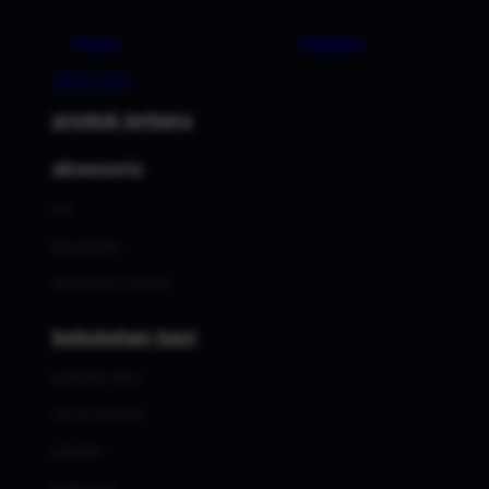
Asics
Aveeno
SITUS TOTO
produk terbaru
aksesoris
tas
kacamata
aksesoris rambut
kebutuhan bayi
pakaian tidur
set & terusan
piyama
bodysuits