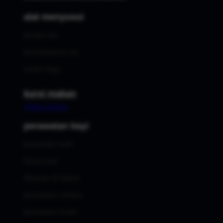
alat menyusui
pompa asi
penyimpanan asi
cooler bags
kursi makan
TOGEL ONLINE
perawatan bayi
perawatan kulit
Sunscreen
Shampo & Sabun
perawatan rambut
perawatan mulut