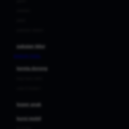
gaun
Dae Organics
setelan
Docare
jaket
Doona
pakaian dalam
Down To Earth
Drew
pakaian tidur
Dr. Brown's
BANDAR TOGEL
E
kereta dorong
ELC
bayi baru lahir
Ergobaby
usia 6 bulan+
Expert Care
koper anak
Ezyroller
kursi mobil
F
0-13 Kg