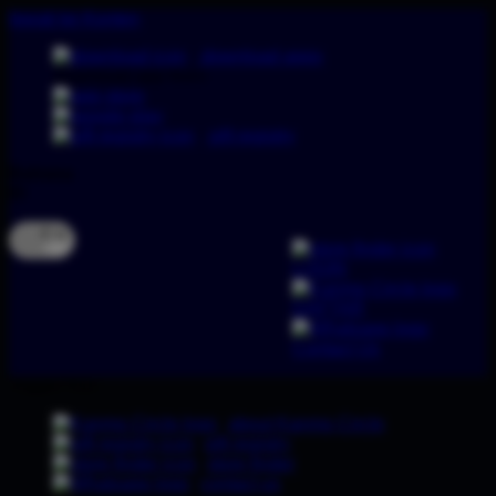
lewati ke Konten
download apps
download app from:
gift registry
Bahasa
ID
LOGIN
DAFTAR
Contact Us
Toggle Nav
about Kanmo Circle
gift registry
store finder
contact us