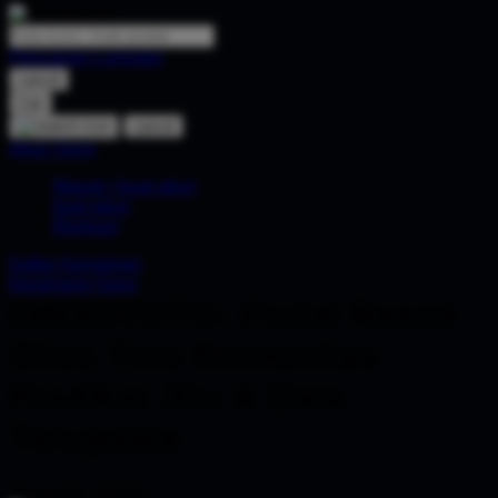
O
Oh Ma Grain
Pencarian Lanjutan
cancel
Okiedog
Cari
cancel
P
Akun Saya
Peachy
Masuk / buat akun
buat akun
Phil & Ted's
Bantuan
Philips Avent
Daftar Keinginan
Pigeon
Keranjang Saya
DINASTOTO: Portal Resmi
Playgro
Situs Toto Komunitas
Poled Global
Prediksi Jitu & Data
Ponycycle
Terupdate
Puma
Pureats
Serendah
10.000