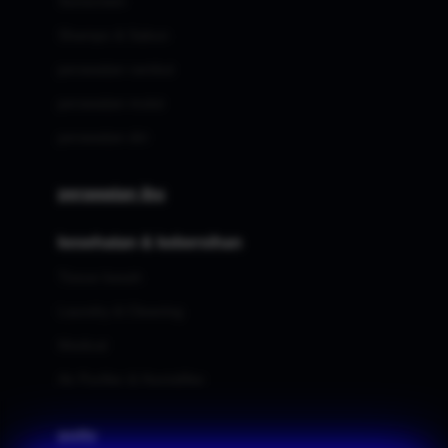
Sunscreen
London Taxi
Shampo & Sabun
Love To Dream
perawatan rambut
M
perawatan mulut
Magformers
perawatan diri
Mama's Choice
perawatan ibu
Mamas&Papas
Mamaway
kesehatan & kebersihan
Maxi Cosi
Tissue basah
Megabloks
Laundry & Cleaning
Micro
Medical
MiDeer
Air Purifier & Humidifier
Mimi & Lula
potty
Mini Monkey