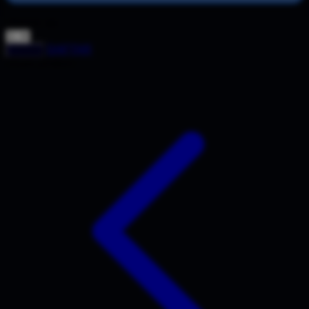
Squishmallows
choose qty
Starbooks
DAFTAR
Stick-O
LOGIN
Share product:
Stokke
Sudocrem
Sumimo
Sunnylife
Sun-Staches
Swimava
T
Tommee Tippee
Trunki
Tutti Bambini