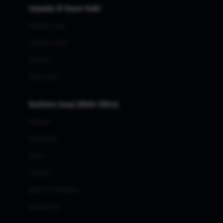
Beauty Barn
sepatu & kaus kaki
Bio Oil
sepatu bayi
Biolane
sepatu anak
Bite Fighters
sandal
Bizzi Growin
kaus kaki
Blackmores
fashion bayi (0bln-3thn)
Blooming Marvellous
atasan
Bonnels
bawahan
Bravado
gaun
Bruder
setelan
Brush Baby
jaket & kardigan
Buds Organics
aksesoris
Bugaboo