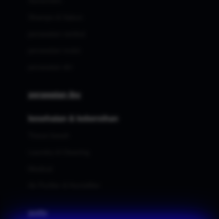
Sunscreen
London Taxi
Shampo & Sabun
Love To Dream
perawatan rambut
M
perawatan mulut
Magformers
perawatan diri
Mama's Choice
perawatan ibu
Mamas&Papas
Mamaway
kesehatan & kebersihan
Maxi Cosi
Tissue basah
Megabloks
Laundry & Cleaning
Micro
Medical
MiDeer
Air Purifier & Humidifier
Mimi & Lula
potty
Mini Monkey