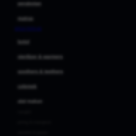
perabotan
Happy Tummy
Hauck
matras
Havaianas
SITUS TOTO 4D
Hegen
botol
Hot Wheels
sterilizer & warmers
Hybrid
I
soothers & teethers
Inlacta DHA
celemek
Interlac
alat makan
Ivenet
cangkir
J
piring & mangkuk
Jack N Jill
sendok & garpu