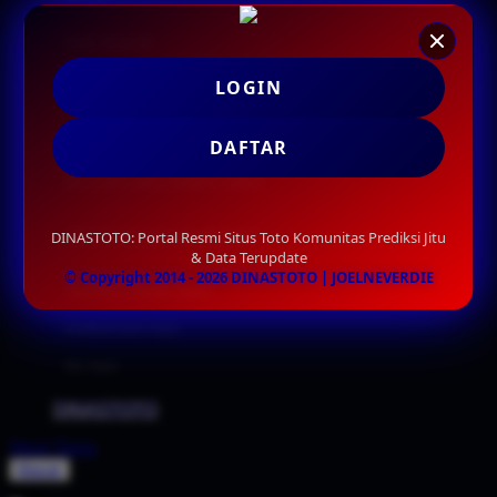
Moby
bak mandi
Momami
LOGIN
handuk
Mothercare
TOGEL LOGIN
Mustela
DAFTAR
My Buddy Tag
ayunan dan walker bayi
My K
alas bermain anak bayi
DINASTOTO: Portal Resmi Situs Toto Komunitas Prediksi Jitu
& Data Terupdate
N
© Copyright 2014 - 2026 DINASTOTO | JOELNEVERDIE
mainan anak bayi
Naif
mothercare toys
Nike
elc toys
Nordic Natural
DINASTOTO
Nuby
Akun Saya
Nuna
Masuk
Cari