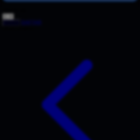
Squishmallows
choose qty
Starbooks
DAFTAR
Stick-O
LOGIN
Share product:
Stokke
Sudocrem
Sumimo
Sunnylife
Sun-Staches
Swimava
T
Tommee Tippee
Trunki
Tutti Bambini