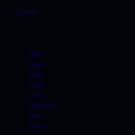
SITUS TOGEL
Brand A-Z
A
Addo
Adidas
Airfree
Alamii
Amara
Aqua Scale
Asics
Aveeno