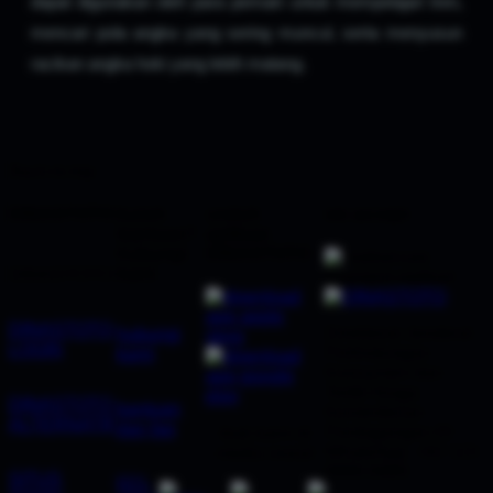
dapat digunakan oleh para pemain untuk mempelajari tren,
mencari pola angka yang sering muncul, serta menyusun
racikan angka hoki yang lebih matang.
Back to top
DINASTOTO
butuh
unduh
we accept
bantuan?
aplikasi
hubungi
DINASTOTO
kami
DINASTOTO
DINASTOTO
Direktorat Jenderal
hubungi
LOGIN
Perlindungan
kami
Konsumen dan
Tertib Niaga
DINASTOTO
bantuan
Kementerian
ALTERNATIF
dan faq
Perdagangan RI
ikuti kami di
WhatsApp: +62 123
media sosial
8888 8989
SITUS
021-