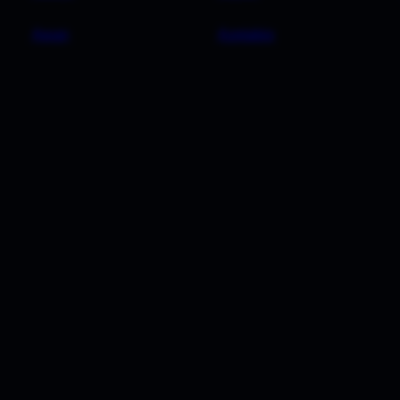
Awan
Azetabio