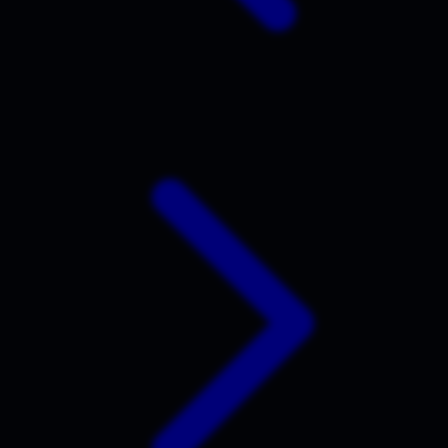
Twistshake
TY Toys
U
V
Veja
Vitaflow
Vtech
W
Waterland
Wellness
X