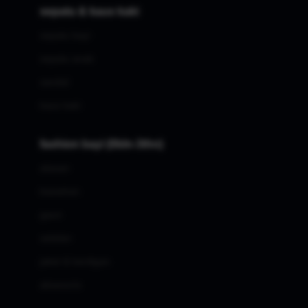
Beauty Barn
sepatu & kaus kaki
Bio Oil
sepatu bayi
Biolane
sepatu anak
Bite Fighters
sandal
Bizzi Growin
kaus kaki
Blackmores
fashion bayi (0bln-3thn)
Blooming Marvellous
atasan
Bonnels
bawahan
Bravado
gaun
Bruder
setelan
Brush Baby
jaket & kardigan
Buds Organics
aksesoris
Bugaboo