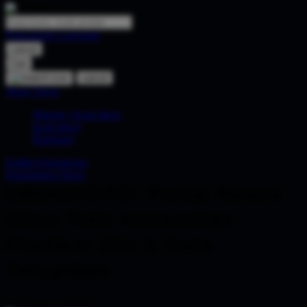
O
Oh Ma Grain
Pencarian Lanjutan
cancel
Okiedog
Cari
cancel
P
Akun Saya
Peachy
Masuk / buat akun
buat akun
Phil & Ted's
Bantuan
Philips Avent
Daftar Keinginan
Pigeon
Keranjang Saya
DINASTOTO: Portal Resmi
Playgro
Situs Toto Komunitas
Poled Global
Prediksi Jitu & Data
Ponycycle
Terupdate
Puma
Pureats
Serendah
10.000