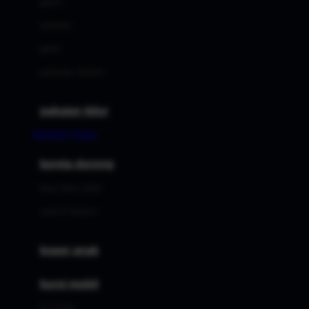
gaun
Dae Organics
setelan
Docare
jaket
Doona
pakaian dalam
Down To Earth
Drew
pakaian tidur
Dr. Brown's
BANDAR TOGEL
E
kereta dorong
ELC
bayi baru lahir
Ergobaby
usia 6 bulan+
Expert Care
koper anak
Ezyroller
kursi mobil
F
0-13 Kg