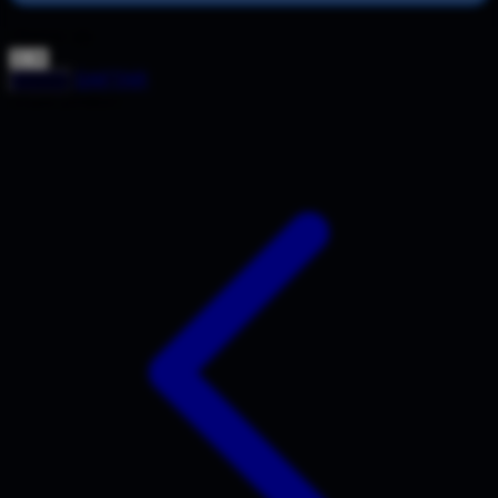
Squishmallows
choose qty
Starbooks
DAFTAR
Stick-O
LOGIN
Share product:
Stokke
Sudocrem
Sumimo
Sunnylife
Sun-Staches
Swimava
T
Tommee Tippee
Trunki
Tutti Bambini