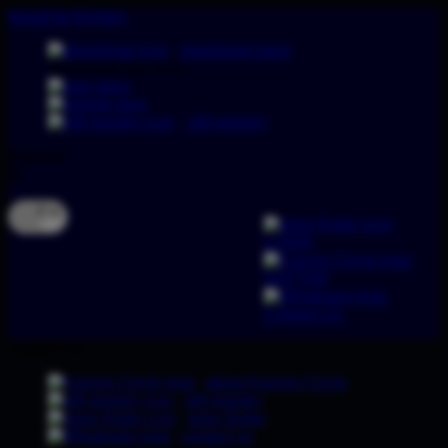
lewati ke Konten
download apps
download app from:
gift registry
Bahasa
ID
LOGIN
DAFTAR
Contact Us
Toggle Nav
about Kanmo Circle
gift registry
store finder
contact us