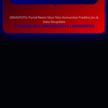
DINASTOTO: Portal Resmi Situs Toto Komunitas Prediksi Jitu &
Data Terupdate
© Copyright 2014 - 2026 DINASTOTO | JOELNEVERDIE