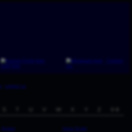
Contact
DAFTAR
Us
contact us
S
T
U
V
W
X
Y
Z
0-9
Amara
Aqua Scale