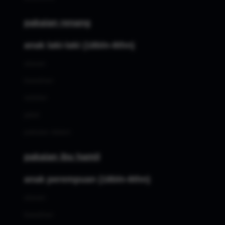
pakaian renang
anak laki-laki (18bln-8thn)
atasan
bawahan
setelan
jaket
pakaian dalam
pakaian ibu hamil
anak perempuan (18bln-8thn)
atasan
bawahan