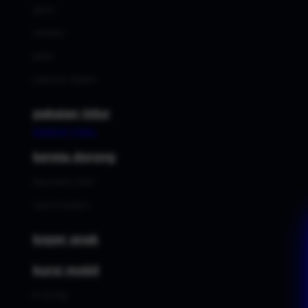
gaun
setelan
jaket
pakaian dalam
pakaian tidur
BANDAR TOGEL
kereta dorong
bayi baru lahir
usia 6 bulan+
koper anak
kursi mobil
0-13 Kg