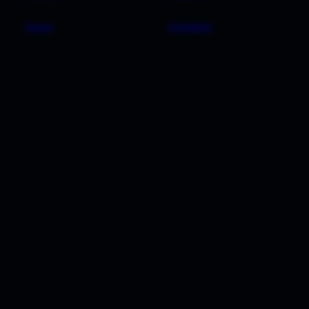
Awan
Azetabio