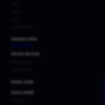
gaun
setelan
jaket
pakaian dalam
pakaian tidur
BANDAR TOGEL
kereta dorong
bayi baru lahir
usia 6 bulan+
koper anak
kursi mobil
0-13 Kg