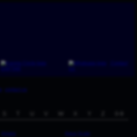
Contact
DAFTAR
Us
contact us
S
T
U
V
W
X
Y
Z
0-9
Amara
Aqua Scale