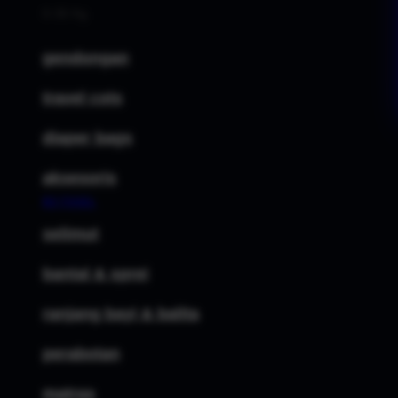
0-36 Kg
gendongan
travel cots
diaper bags
aksesoris
BO TOGEL
selimut
bantal & sprei
ranjang bayi & balita
perabotan
matras