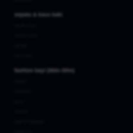
sepatu & kaus kaki
sepatu bayi
sepatu anak
sandal
kaus kaki
fashion bayi (0bln-3thn)
atasan
bawahan
gaun
setelan
jaket & kardigan
aksesoris