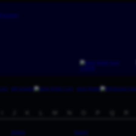
t registry
LOGIN
gift registry
store finder
I
J
K
L
M
N
O
P
Q
R
Airfree
Alamii