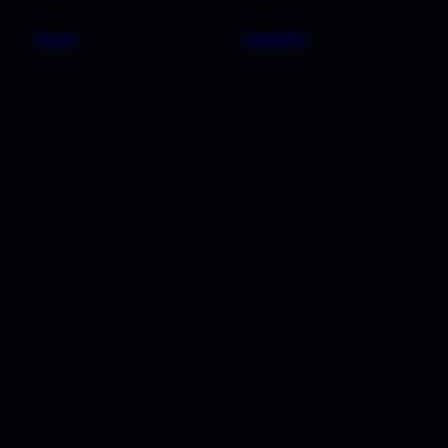
Awan
Azetabio