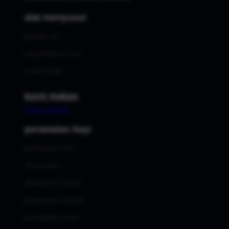
alat menyusui
pompa asi
penyimpanan asi
cooler bags
kursi makan
TOGEL ONLINE
perawatan bayi
perawatan kulit
Sunscreen
Shampo & Sabun
perawatan rambut
perawatan mulut