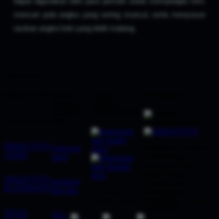
dapat digunakan oleh para pemain untuk mempelajari tren,
mencari pola angka yang sering muncul, serta menyusun
racikan angka hoki yang lebih matang.
Back to top
DINASTOTO
butuh
unduh
we accept
bantuan?
aplikasi
hubungi
DINASTOTO
kami
DINASTOTO
DINASTOTO
Direktorat Jenderal
hubungi
LOGIN
Perlindungan
kami
Konsumen dan
Tertib Niaga
DINASTOTO
bantuan
Kementerian
ALTERNATIF
dan faq
Perdagangan RI
ikuti kami di
WhatsApp: +62 123
media sosial
8888 8989
SITUS
021-