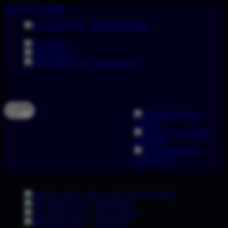
lewati ke Konten
download apps
download app from:
gift registry
Bahasa
ID
LOGIN
DAFTAR
Contact Us
Toggle Nav
about Kanmo Circle
gift registry
store finder
contact us