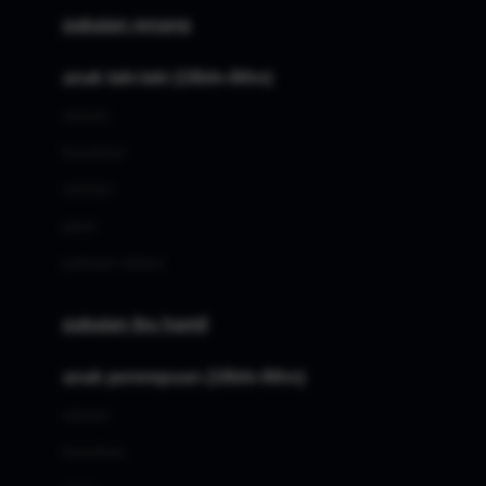
Buggygear
pakaian renang
Bumkins
anak laki-laki (18bln-8thn)
C
atasan
Cetaphil
bawahan
Chicco
setelan
Childlife
jaket
Clevamama
pakaian dalam
Cocolatte
Cottonseeds
pakaian ibu hamil
Cozy N Safe
anak perempuan (18bln-8thn)
Crane
atasan
Cybex
bawahan
D