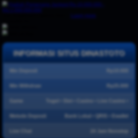
Hadiah Pemenang Jackpot
Rp.10.000.000
-
Q
Rp.1.000.000.000
Use Installment Options from
.
Laarn more
QV Baby
Available for :
home delivery
R
store pickup
Real Shades
INFORMASI SITUS DINASTOTO
Red Castle
Ribbon Madness
Min Deposit
Rp10.000
S
Min Withdraw
Rp25.000
Sebamed
Silver Cross
Game
Togel • Slot • Casino • Live Casino •
Simply Idea
Metode Deposit
Bank Lokal • QRIS • Ewallet
Skip Hop
Spectra
Live Chat
24 Jam Nonstop