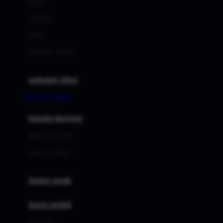
gaun
Dae Organics
setelan
Docare
jaket
Doona
pakaian dalam
Down To Earth
Drew
pakaian tidur
Dr. Brown's
BANDAR TOGEL
E
kereta dorong
ELC
bayi baru lahir
Ergobaby
usia 6 bulan+
Expert Care
koper anak
Ezyroller
kursi mobil
F
0-13 Kg