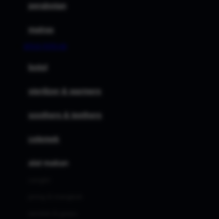
perabotan
Happy Tummy
Hauck
matras
Havaianas
SITUS TOTO 4D
Hegen
botol
Hot Wheels
sterilizer & warmers
Hybrid
I
soothers & teethers
Inlacta DHA
celemek
Interlac
alat makan
Ivenet
cangkir
J
piring & mangkuk
Jack N Jill
sendok & garpu