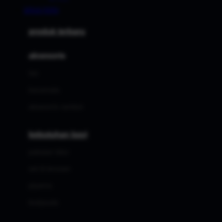
Awan
SITUS TOTO
Azetabio
produk terbaru
B
aksesoris
Baabaasheepz
tas
Babiators
kacamata
Baby Dove
aksesoris rambut
Baby Jogger
Baby Rovega
kebutuhan bayi
Babybee
pakaian tidur
Banana Boat
set & terusan
Banz
piyama
Barbie
bodysuits
Beaba