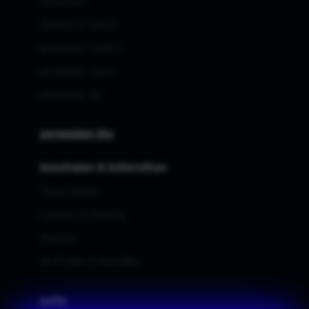
Sunscreen
London Taxi
Shampo & Sabun
Love To Dream
perawatan rambut
M
perawatan mulut
Magformers
perawatan diri
Mama's Choice
perawatan ibu
Mamas&Papas
Mamaway
kesehatan & kebersihan
Maxi Cosi
Tissue basah
Megabloks
Laundry & Cleaning
Micro
Medical
MiDeer
Air Purifier & Humidifier
Mimi & Lula
potty
Mini Monkey