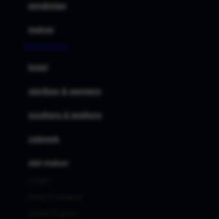
perabotan
Happy Tummy
Hauck
matras
Havaianas
SITUS TOTO 4D
Hegen
botol
Hot Wheels
sterilizer & warmers
Hybrid
I
soothers & teethers
Inlacta DHA
celemek
Interlac
alat makan
Ivenet
cangkir
J
piring & mangkuk
Jack N Jill
sendok & garpu