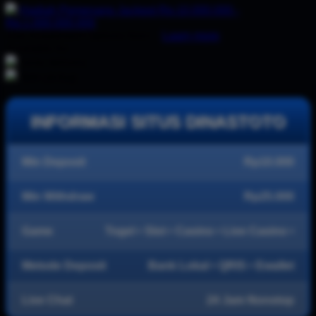
Hadiah Pemenang Jackpot
Rp.10.000.000
-
Q
Rp.1.000.000.000
Use Installment Options from
.
Laarn more
QV Baby
Available for :
home delivery
R
store pickup
Real Shades
INFORMASI SITUS DINASTOTO
Red Castle
Ribbon Madness
Min Deposit
Rp10.000
S
Min Withdraw
Rp25.000
Sebamed
Silver Cross
Game
Togel • Slot • Casino • Live Casino •
Simply Idea
Metode Deposit
Bank Lokal • QRIS • Ewallet
Skip Hop
Spectra
Live Chat
24 Jam Nonstop