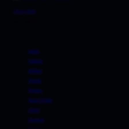
SITUS TOGEL
Brand A-Z
A
Addo
Adidas
Airfree
Alamii
Amara
Aqua Scale
Asics
Aveeno