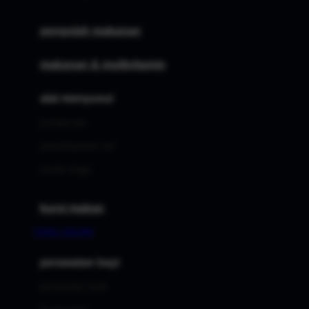
Joie
Joolz
pengolah makanan
Jujube
makanan & multivitamin
K
alat menyusui
Kiddycuts
pompa asi
Kumon
penyimpanan asi
L
cooler bags
Leapfrog
Leclerc
kursi makan
Lee Vierra
TOGEL ONLINE
Lillebaby
perawatan bayi
Little Bird Told Me
perawatan kulit
Little Miss Janis