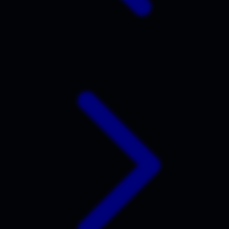
Twistshake
TY Toys
U
V
Veja
Vitaflow
Vtech
W
Waterland
Wellness
X