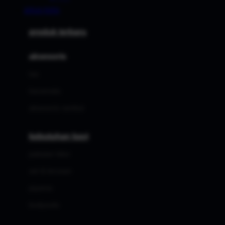
Awan
SITUS TOTO
Azetabio
produk terbaru
B
aksesoris
Baabaasheepz
tas
Babiators
kacamata
Baby Dove
aksesoris rambut
Baby Jogger
Baby Rovega
kebutuhan bayi
Babybee
pakaian tidur
Banana Boat
set & terusan
Banz
piyama
Barbie
bodysuits
Beaba