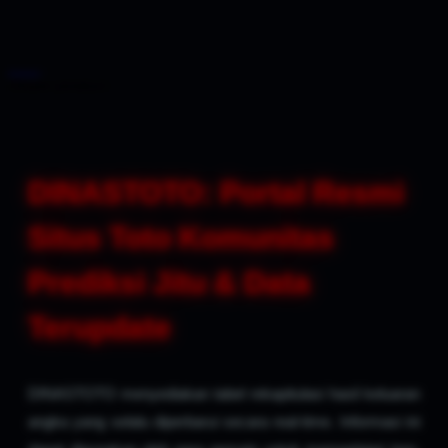
Share product:
DINASTOTO: Portal Resmi
Situs Toto Komunitas
Prediksi Jitu & Data
Terupdate
DINASTOTO menyediakan tabel rekapitulasi hasil keluaran
angka yang selalu diperbarui secara real-time. Informasi ini