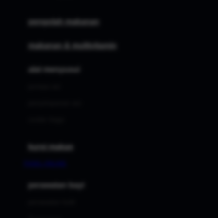
Joie
Joolz
pengolah makanan
Jujube
makanan & multivitamin
K
alat menyusui
Kiddycuts
pompa asi
Kumon
penyimpanan asi
L
cooler bags
Leapfrog
Leclerc
kursi makan
Lee Vierra
TOGEL ONLINE
Lillebaby
perawatan bayi
Little Bird Told Me
perawatan kulit
Little Miss Janis