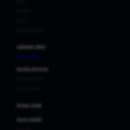
gaun
Dae Organics
setelan
Docare
jaket
Doona
pakaian dalam
Down To Earth
Drew
pakaian tidur
Dr. Brown's
BANDAR TOGEL
E
kereta dorong
ELC
bayi baru lahir
Ergobaby
usia 6 bulan+
Expert Care
koper anak
Ezyroller
kursi mobil
F
0-13 Kg