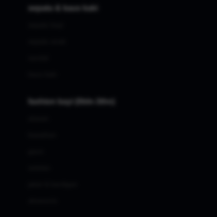
Beauty Barn
sepatu & kaus kaki
Bio Oil
sepatu bayi
Biolane
sepatu anak
Bite Fighters
sandal
Bizzi Growin
kaus kaki
Blackmores
fashion bayi (0bln-3thn)
Blooming Marvellous
atasan
Bonnels
bawahan
Bravado
gaun
Bruder
setelan
Brush Baby
jaket & kardigan
Buds Organics
aksesoris
Bugaboo