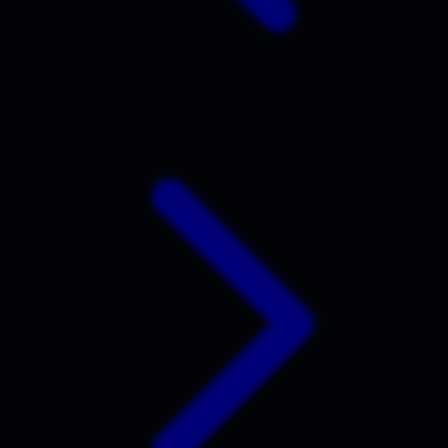
Twistshake
TY Toys
U
V
Veja
Vitaflow
Vtech
W
Waterland
Wellness
X