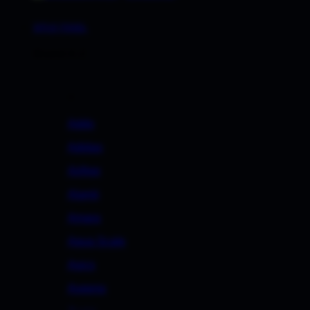
SITUS TOGEL
Brand A-Z
A
Addo
Adidas
Airfree
Alamii
Amara
Aqua Scale
Asics
Aveeno