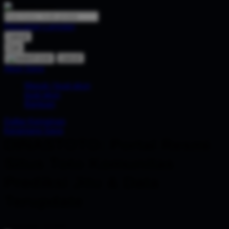
O
Oh Ma Grain
Pencarian Lanjutan
cancel
Okiedog
Cari
cancel
P
Akun Saya
Peachy
Masuk / buat akun
buat akun
Phil & Ted's
Bantuan
Philips Avent
Daftar Keinginan
Pigeon
Keranjang Saya
DINASTOTO: Portal Resmi
Playgro
Situs Toto Komunitas
Poled Global
Prediksi Jitu & Data
Ponycycle
Terupdate
Puma
Pureats
Serendah
10.000