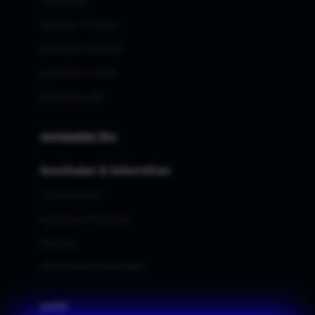
Sunscreen
London Taxi
Shampo & Sabun
Love To Dream
perawatan rambut
M
perawatan mulut
Magformers
perawatan diri
Mama's Choice
perawatan ibu
Mamas&Papas
Mamaway
kesehatan & kebersihan
Maxi Cosi
Tissue basah
Megabloks
Laundry & Cleaning
Micro
Medical
MiDeer
Air Purifier & Humidifier
Mimi & Lula
potty
Mini Monkey