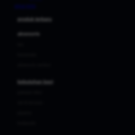
Awan
SITUS TOTO
Azetabio
produk terbaru
B
aksesoris
Baabaasheepz
tas
Babiators
kacamata
Baby Dove
aksesoris rambut
Baby Jogger
Baby Rovega
kebutuhan bayi
Babybee
pakaian tidur
Banana Boat
set & terusan
Banz
piyama
Barbie
bodysuits
Beaba