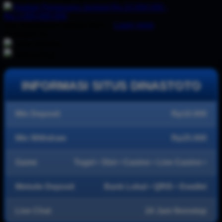
Hadiah Pemenang Jackpot
Rp.10.000.000
-
Q
Rp.1.000.000.000
Use Installment Options from
.
Laarn more
QV Baby
Available for :
home delivery
R
store pickup
Real Shades
INFORMASI SITUS DINASTOTO
Red Castle
Ribbon Madness
Min Deposit
Rp10.000
S
Min Withdraw
Rp25.000
Sebamed
Silver Cross
Game
Togel • Slot • Casino • Live Casino •
Simply Idea
Metode Deposit
Bank Lokal • QRIS • Ewallet
Skip Hop
Spectra
Live Chat
24 Jam Nonstop