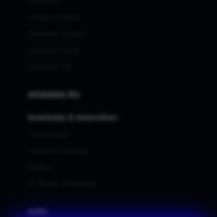
Sunscreen
London Taxi
Shampo & Sabun
Love To Dream
perawatan rambut
M
perawatan mulut
Magformers
perawatan diri
Mama's Choice
perawatan ibu
Mamas&Papas
Mamaway
kesehatan & kebersihan
Maxi Cosi
Tissue basah
Megabloks
Laundry & Cleaning
Micro
Medical
MiDeer
Air Purifier & Humidifier
Mimi & Lula
potty
Mini Monkey