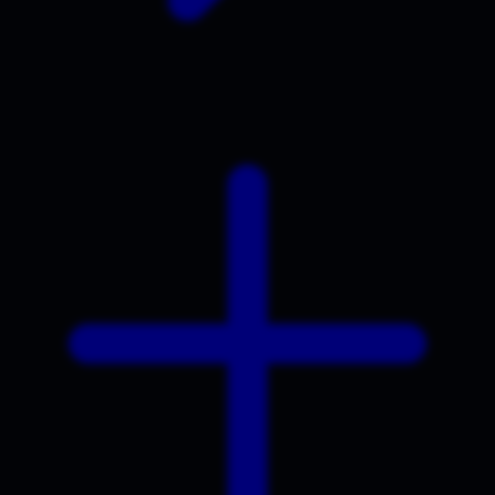
Xootz
Y
Yamatoya
Z
Zaxy
Zoggs
0-9
4Moms
59S