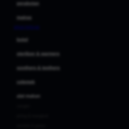
perabotan
Happy Tummy
Hauck
matras
Havaianas
SITUS TOTO 4D
Hegen
botol
Hot Wheels
sterilizer & warmers
Hybrid
I
soothers & teethers
Inlacta DHA
celemek
Interlac
alat makan
Ivenet
cangkir
J
piring & mangkuk
Jack N Jill
sendok & garpu