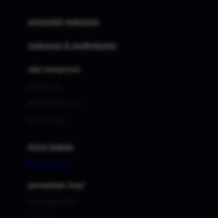
Joie
Joolz
pengolah makanan
Jujube
makanan & multivitamin
K
alat menyusui
Kiddycuts
pompa asi
Kumon
penyimpanan asi
L
cooler bags
Leapfrog
Leclerc
kursi makan
Lee Vierra
TOGEL ONLINE
Lillebaby
perawatan bayi
Little Bird Told Me
perawatan kulit
Little Miss Janis