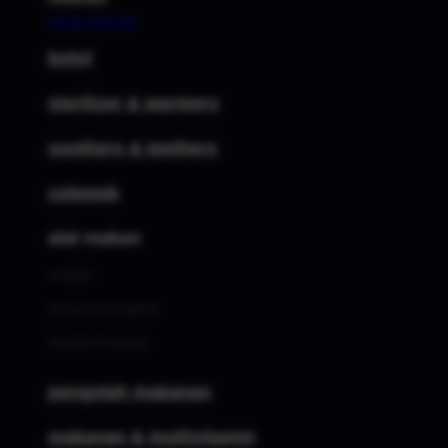
SITUS TOTO 4D
botol
sterilizer & warmers
soothers & teethers
celemek
alat makan
cangkir
piring & mangkuk
sendok & garpu
pengolah makanan
makanan & multivitamin