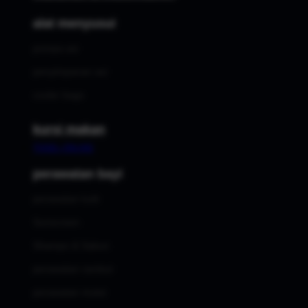
alat menyusui
pompa asi
penyimpanan asi
cooler bags
kursi makan
TOGEL ONLINE
perawatan bayi
perawatan kulit
Sunscreen
Shampo & Sabun
perawatan rambut
perawatan mulut