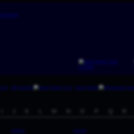
t registry
LOGIN
gift registry
store finder
I
J
K
L
M
N
O
P
Q
R
Airfree
Alamii