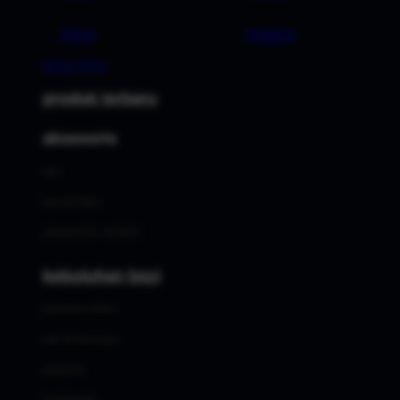
Asics
Aveeno
SITUS TOTO
produk terbaru
aksesoris
tas
kacamata
aksesoris rambut
kebutuhan bayi
pakaian tidur
set & terusan
piyama
bodysuits