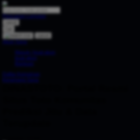
O
Oh Ma Grain
Pencarian Lanjutan
cancel
Okiedog
Cari
cancel
P
Akun Saya
Peachy
Masuk / buat akun
buat akun
Phil & Ted's
Bantuan
Philips Avent
Daftar Keinginan
Pigeon
Keranjang Saya
DINASTOTO: Portal Resmi
Playgro
Situs Toto Komunitas
Poled Global
Prediksi Jitu & Data
Ponycycle
Terupdate
Puma
Pureats
Serendah
10.000