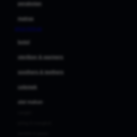
perabotan
Happy Tummy
Hauck
matras
Havaianas
SITUS TOTO 4D
Hegen
botol
Hot Wheels
sterilizer & warmers
Hybrid
I
soothers & teethers
Inlacta DHA
celemek
Interlac
alat makan
Ivenet
cangkir
J
piring & mangkuk
Jack N Jill
sendok & garpu