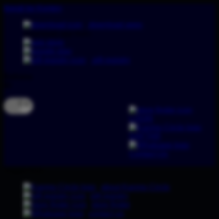
lewati ke Konten
download apps
download app from:
gift registry
Bahasa
ID
LOGIN
DAFTAR
Contact Us
Toggle Nav
about Kanmo Circle
gift registry
store finder
contact us