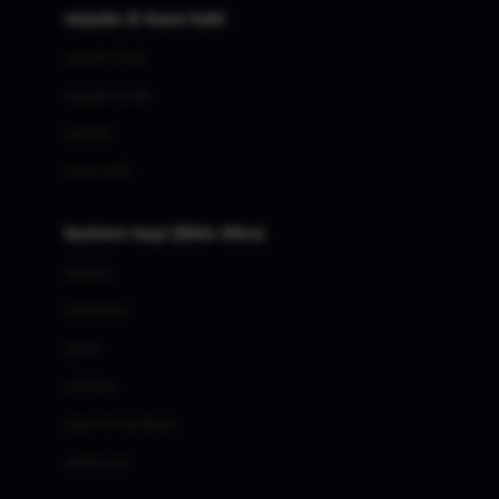
Beauty Barn
sepatu & kaus kaki
Bio Oil
sepatu bayi
Biolane
sepatu anak
Bite Fighters
sandal
Bizzi Growin
kaus kaki
Blackmores
fashion bayi (0bln-3thn)
Blooming Marvellous
atasan
Bonnels
bawahan
Bravado
gaun
Bruder
setelan
Brush Baby
jaket & kardigan
Buds Organics
aksesoris
Bugaboo