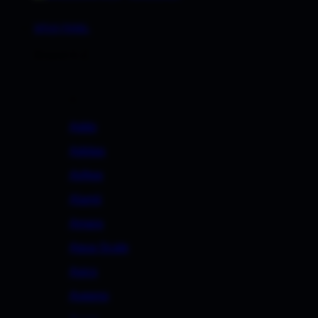
SITUS TOGEL
Brand A-Z
A
Addo
Adidas
Airfree
Alamii
Amara
Aqua Scale
Asics
Aveeno