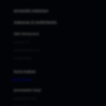
Joie
Joolz
pengolah makanan
Jujube
makanan & multivitamin
K
alat menyusui
Kiddycuts
pompa asi
Kumon
penyimpanan asi
L
cooler bags
Leapfrog
Leclerc
kursi makan
Lee Vierra
TOGEL ONLINE
Lillebaby
perawatan bayi
Little Bird Told Me
perawatan kulit
Little Miss Janis