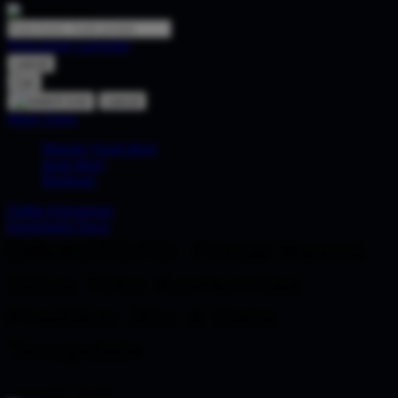
O
Oh Ma Grain
Pencarian Lanjutan
cancel
Okiedog
Cari
cancel
P
Akun Saya
Peachy
Masuk / buat akun
buat akun
Phil & Ted's
Bantuan
Philips Avent
Daftar Keinginan
Pigeon
Keranjang Saya
DINASTOTO: Portal Resmi
Playgro
Situs Toto Komunitas
Poled Global
Prediksi Jitu & Data
Ponycycle
Terupdate
Puma
Pureats
Serendah
10.000