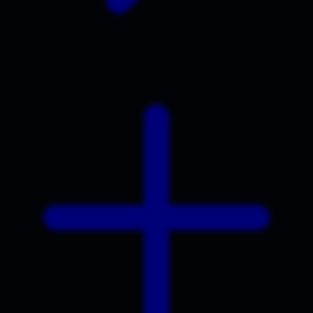
Xootz
Y
Yamatoya
Z
Zaxy
Zoggs
0-9
4Moms
59S