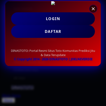
Moby
bak mandi
Momami
LOGIN
handuk
Mothercare
TOGEL LOGIN
Mustela
DAFTAR
My Buddy Tag
ayunan dan walker bayi
My K
alas bermain anak bayi
DINASTOTO: Portal Resmi Situs Toto Komunitas Prediksi Jitu
& Data Terupdate
N
© Copyright 2014 - 2026 DINASTOTO | JOELNEVERDIE
mainan anak bayi
Naif
mothercare toys
Nike
elc toys
Nordic Natural
DINASTOTO
Nuby
Akun Saya
Nuna
Masuk
Cari