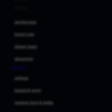
Felt So Sweet
0-36 Kg
Fisher Price
Flipper
gendongan
Friends Of Sally
travel cots
G
Gb
diaper bags
Geko
aksesoris
Graco
BO TOGEL
Gund
selimut
H
bantal & sprei
Habbie
Haenim
ranjang bayi & balita
Happy Horse