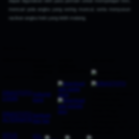
dapat digunakan oleh para pemain untuk mempelajari tren,
mencari pola angka yang sering muncul, serta menyusun
racikan angka hoki yang lebih matang.
Back to top
DINASTOTO
butuh
unduh
we accept
bantuan?
aplikasi
hubungi
DINASTOTO
kami
DINASTOTO
DINASTOTO
Direktorat Jenderal
hubungi
LOGIN
Perlindungan
kami
Konsumen dan
Tertib Niaga
DINASTOTO
bantuan
Kementerian
ALTERNATIF
dan faq
Perdagangan RI
ikuti kami di
WhatsApp: +62 123
media sosial
8888 8989
SITUS
021-