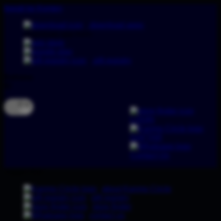
lewati ke Konten
download apps
download app from:
gift registry
Bahasa
ID
LOGIN
DAFTAR
Contact Us
Toggle Nav
about Kanmo Circle
gift registry
store finder
contact us