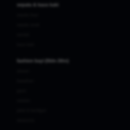
Beauty Barn
sepatu & kaus kaki
Bio Oil
sepatu bayi
Biolane
sepatu anak
Bite Fighters
sandal
Bizzi Growin
kaus kaki
Blackmores
fashion bayi (0bln-3thn)
Blooming Marvellous
atasan
Bonnels
bawahan
Bravado
gaun
Bruder
setelan
Brush Baby
jaket & kardigan
Buds Organics
aksesoris
Bugaboo