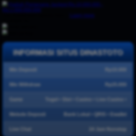
Hadiah Pemenang Jackpot
Rp.10.000.000
-
Q
Rp.1.000.000.000
Use Installment Options from
.
Laarn more
QV Baby
Available for :
home delivery
R
store pickup
Real Shades
INFORMASI SITUS DINASTOTO
Red Castle
Ribbon Madness
Min Deposit
Rp10.000
S
Min Withdraw
Rp25.000
Sebamed
Silver Cross
Game
Togel • Slot • Casino • Live Casino •
Simply Idea
Metode Deposit
Bank Lokal • QRIS • Ewallet
Skip Hop
Spectra
Live Chat
24 Jam Nonstop