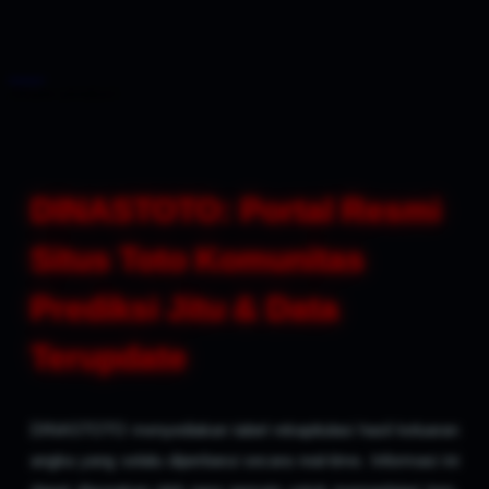
Share product:
DINASTOTO: Portal Resmi
Situs Toto Komunitas
Prediksi Jitu & Data
Terupdate
DINASTOTO menyediakan tabel rekapitulasi hasil keluaran
angka yang selalu diperbarui secara real-time. Informasi ini