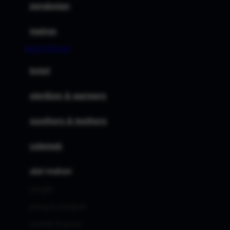
perabotan
Happy Tummy
Hauck
matras
Havaianas
SITUS TOTO 4D
Hegen
botol
Hot Wheels
sterilizer & warmers
Hybrid
I
soothers & teethers
Inlacta DHA
celemek
Interlac
alat makan
Ivenet
cangkir
J
piring & mangkuk
Jack N Jill
sendok & garpu