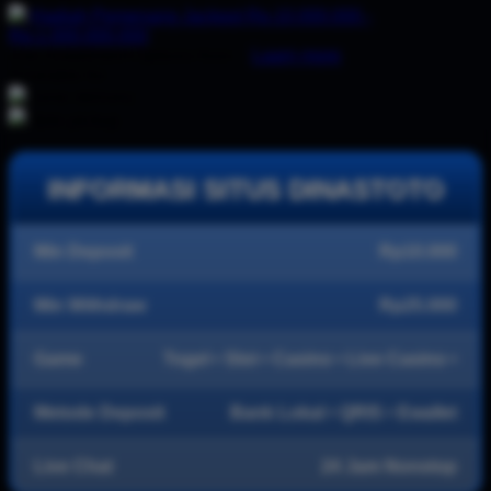
Hadiah Pemenang Jackpot
Rp.10.000.000
-
Q
Rp.1.000.000.000
Use Installment Options from
.
Laarn more
QV Baby
Available for :
home delivery
R
store pickup
Real Shades
INFORMASI SITUS DINASTOTO
Red Castle
Ribbon Madness
Min Deposit
Rp10.000
S
Min Withdraw
Rp25.000
Sebamed
Silver Cross
Game
Togel • Slot • Casino • Live Casino •
Simply Idea
Metode Deposit
Bank Lokal • QRIS • Ewallet
Skip Hop
Spectra
Live Chat
24 Jam Nonstop