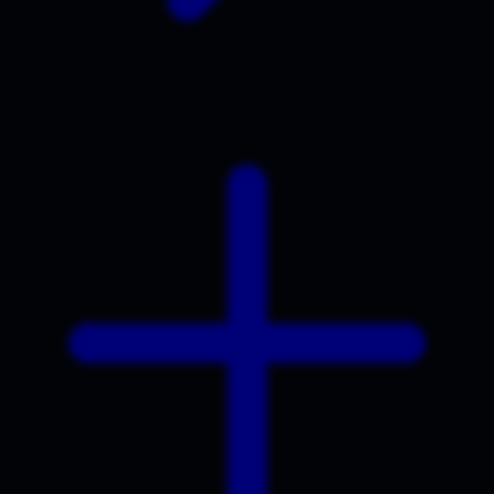
Xootz
Y
Yamatoya
Z
Zaxy
Zoggs
0-9
4Moms
59S