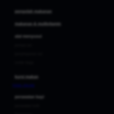
Joie
Joolz
pengolah makanan
Jujube
makanan & multivitamin
K
alat menyusui
Kiddycuts
pompa asi
Kumon
penyimpanan asi
L
cooler bags
Leapfrog
Leclerc
kursi makan
Lee Vierra
TOGEL ONLINE
Lillebaby
perawatan bayi
Little Bird Told Me
perawatan kulit
Little Miss Janis