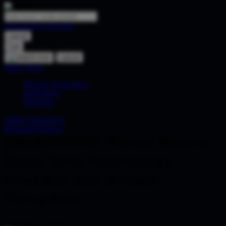
O
Oh Ma Grain
Pencarian Lanjutan
cancel
Okiedog
Cari
cancel
P
Akun Saya
Peachy
Masuk / buat akun
buat akun
Phil & Ted's
Bantuan
Philips Avent
Daftar Keinginan
Pigeon
Keranjang Saya
DINASTOTO: Portal Resmi
Playgro
Situs Toto Komunitas
Poled Global
Prediksi Jitu & Data
Ponycycle
Terupdate
Puma
Pureats
Serendah
10.000