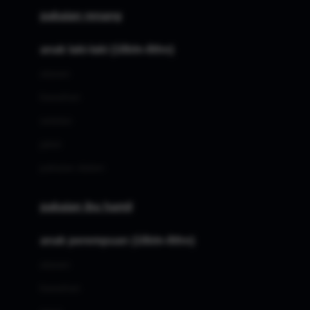
Buggygear
pakaian renang
Bumkins
anak laki-laki (18bln-8thn)
C
atasan
Cetaphil
bawahan
Chicco
setelan
Childlife
jaket
Clevamama
pakaian dalam
Cocolatte
Cottonseeds
pakaian ibu hamil
Cozy N Safe
anak perempuan (18bln-8thn)
Crane
atasan
Cybex
bawahan
D