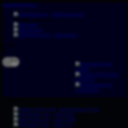
lewati ke Konten
download apps
download app from:
gift registry
Bahasa
ID
LOGIN
DAFTAR
Contact Us
Toggle Nav
about Kanmo Circle
gift registry
store finder
contact us