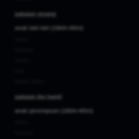
pakaian renang
anak laki-laki (18bln-8thn)
atasan
bawahan
setelan
jaket
pakaian dalam
pakaian ibu hamil
anak perempuan (18bln-8thn)
atasan
bawahan