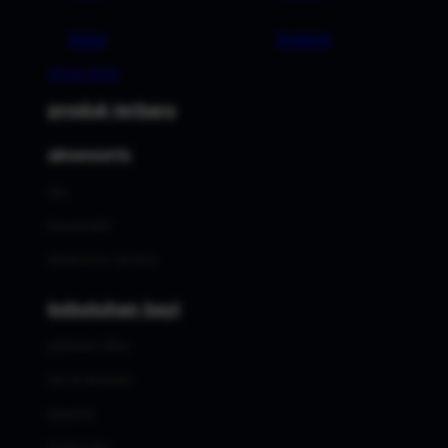
Asics
Aveeno
SITUS TOTO
produk terbaru
aksesoris
tas
kacamata
aksesoris rambut
kebutuhan bayi
pakaian tidur
set & terusan
piyama
bodysuits