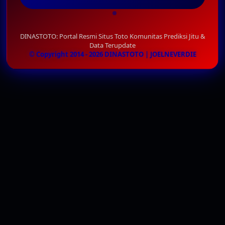
DINASTOTO: Portal Resmi Situs Toto Komunitas Prediksi Jitu &
Data Terupdate
© Copyright 2014 - 2026 DINASTOTO | JOELNEVERDIE