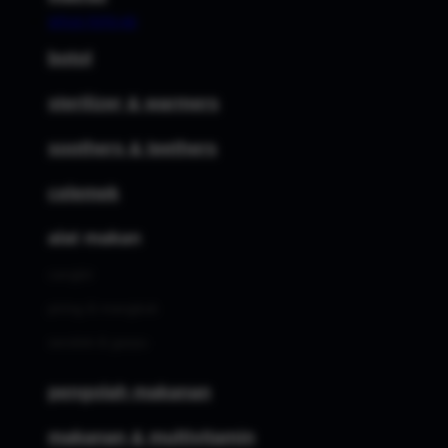
SITUS TOTO 4D
botol
sterilizer & warmers
soothers & teethers
celemek
alat makan
cangkir
piring & mangkuk
sendok & garpu
pengolah makanan
makanan & multivitamin