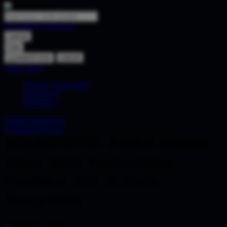
O
Oh Ma Grain
Pencarian Lanjutan
cancel
Okiedog
Cari
cancel
P
Akun Saya
Peachy
Masuk / buat akun
buat akun
Phil & Ted's
Bantuan
Philips Avent
Daftar Keinginan
Pigeon
Keranjang Saya
DINASTOTO: Portal Resmi
Playgro
Situs Toto Komunitas
Poled Global
Prediksi Jitu & Data
Ponycycle
Terupdate
Puma
Pureats
Serendah
10.000