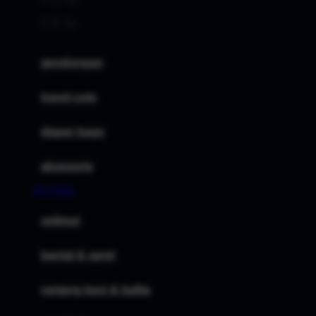
Felt So Sweet
0-36 Kg
Fisher Price
Flipper
gendongan
Friends Of Sally
travel cots
G
Gb
diaper bags
Geko
aksesoris
Graco
BO TOGEL
Gund
selimut
H
bantal & sprei
Habbie
Haenim
ranjang bayi & balita
Happy Horse