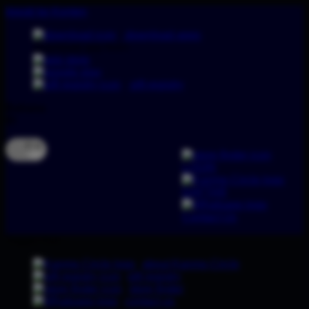
lewati ke Konten
download apps
download app from:
gift registry
Bahasa
ID
LOGIN
DAFTAR
Contact Us
Toggle Nav
about Kanmo Circle
gift registry
store finder
contact us