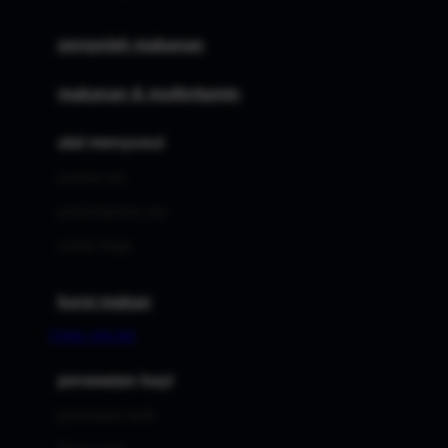
Joie
Joolz
pengolah makanan
Jujube
makanan & multivitamin
K
alat menyusui
Kiddycuts
pompa asi
Kumon
penyimpanan asi
L
cooler bags
Leapfrog
Leclerc
kursi makan
Lee Vierra
TOGEL ONLINE
Lillebaby
perawatan bayi
Little Bird Told Me
perawatan kulit
Little Miss Janis