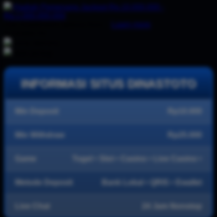
Hadiah Pemenang Jackpot
Rp.10.000.000
-
Q
Rp.1.000.000.000
Use Installment Options from
.
Laarn more
QV Baby
Available for :
home delivery
R
store pickup
Real Shades
INFORMASI SITUS DINASTOTO
Red Castle
Ribbon Madness
Min Deposit
Rp10.000
S
Min Withdraw
Rp25.000
Sebamed
Silver Cross
Game
Togel • Slot • Casino • Live Casino •
Simply Idea
Metode Deposit
Bank Lokal • QRIS • Ewallet
Skip Hop
Spectra
Live Chat
24 Jam Nonstop