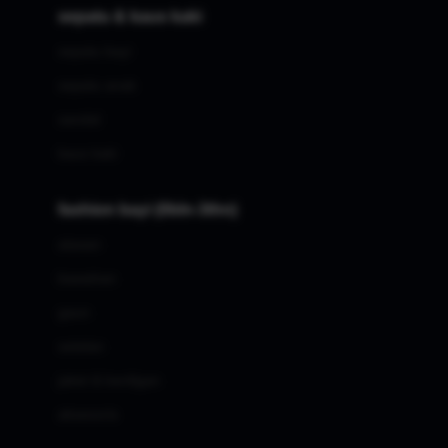
Beauty Barn
sepatu & kaus kaki
Bio Oil
sepatu bayi
Biolane
sepatu anak
Bite Fighters
sandal
Bizzi Growin
kaus kaki
Blackmores
fashion bayi (0bln-3thn)
Blooming Marvellous
atasan
Bonnels
bawahan
Bravado
gaun
Bruder
setelan
Brush Baby
jaket & kardigan
Buds Organics
aksesoris
Bugaboo