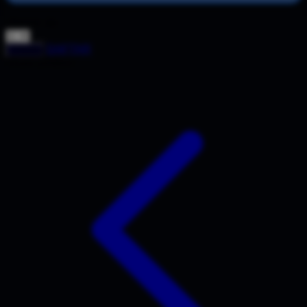
Squishmallows
choose qty
Starbooks
DAFTAR
Stick-O
LOGIN
Share product:
Stokke
Sudocrem
Sumimo
Sunnylife
Sun-Staches
Swimava
T
Tommee Tippee
Trunki
Tutti Bambini