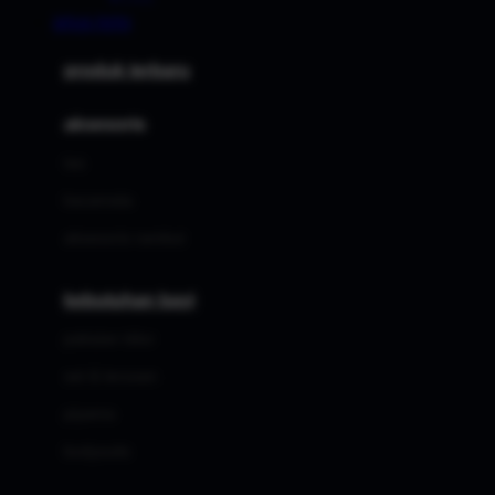
Awan
SITUS TOTO
Azetabio
produk terbaru
B
aksesoris
Baabaasheepz
tas
Babiators
kacamata
Baby Dove
aksesoris rambut
Baby Jogger
Baby Rovega
kebutuhan bayi
Babybee
pakaian tidur
Banana Boat
set & terusan
Banz
piyama
Barbie
bodysuits
Beaba