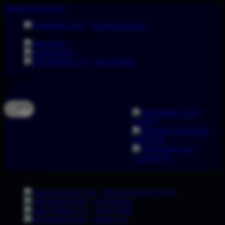
lewati ke Konten
download apps
download app from:
gift registry
Bahasa
ID
LOGIN
DAFTAR
Contact Us
Toggle Nav
about Kanmo Circle
gift registry
store finder
contact us