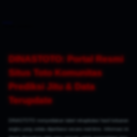
Share product:
DINASTOTO: Portal Resmi
Situs Toto Komunitas
Prediksi Jitu & Data
Terupdate
DINASTOTO menyediakan tabel rekapitulasi hasil keluaran
angka yang selalu diperbarui secara real-time. Informasi ini