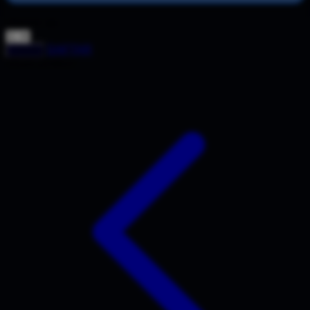
Squishmallows
choose qty
Starbooks
DAFTAR
Stick-O
LOGIN
Share product:
Stokke
Sudocrem
Sumimo
Sunnylife
Sun-Staches
Swimava
T
Tommee Tippee
Trunki
Tutti Bambini