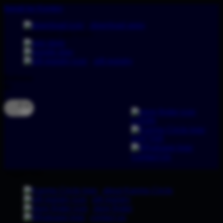
lewati ke Konten
download apps
download app from:
gift registry
Bahasa
ID
LOGIN
DAFTAR
Contact Us
Toggle Nav
about Kanmo Circle
gift registry
store finder
contact us