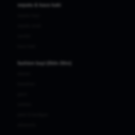
Beauty Barn
sepatu & kaus kaki
Bio Oil
sepatu bayi
Biolane
sepatu anak
Bite Fighters
sandal
Bizzi Growin
kaus kaki
Blackmores
fashion bayi (0bln-3thn)
Blooming Marvellous
atasan
Bonnels
bawahan
Bravado
gaun
Bruder
setelan
Brush Baby
jaket & kardigan
Buds Organics
aksesoris
Bugaboo