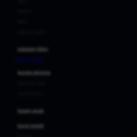
gaun
Dae Organics
setelan
Docare
jaket
Doona
pakaian dalam
Down To Earth
Drew
pakaian tidur
Dr. Brown's
BANDAR TOGEL
E
kereta dorong
ELC
bayi baru lahir
Ergobaby
usia 6 bulan+
Expert Care
koper anak
Ezyroller
kursi mobil
F
0-13 Kg