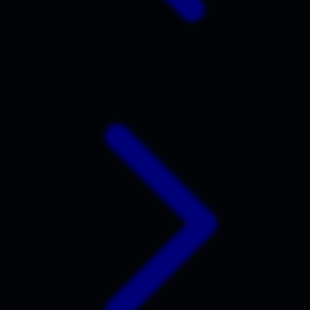
Twistshake
TY Toys
U
V
Veja
Vitaflow
Vtech
W
Waterland
Wellness
X