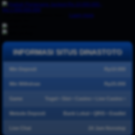
Hadiah Pemenang Jackpot
Rp.10.000.000
-
Q
Rp.1.000.000.000
Use Installment Options from
.
Laarn more
QV Baby
Available for :
home delivery
R
store pickup
Real Shades
INFORMASI SITUS DINASTOTO
Red Castle
Ribbon Madness
Min Deposit
Rp10.000
S
Min Withdraw
Rp25.000
Sebamed
Silver Cross
Game
Togel • Slot • Casino • Live Casino •
Simply Idea
Metode Deposit
Bank Lokal • QRIS • Ewallet
Skip Hop
Spectra
Live Chat
24 Jam Nonstop