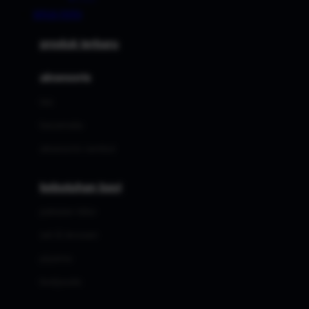
Awan
SITUS TOTO
Azetabio
produk terbaru
B
aksesoris
Baabaasheepz
tas
Babiators
kacamata
Baby Dove
aksesoris rambut
Baby Jogger
Baby Rovega
kebutuhan bayi
Babybee
pakaian tidur
Banana Boat
set & terusan
Banz
piyama
Barbie
bodysuits
Beaba