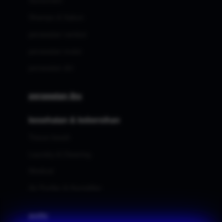
Sunscreen
London Taxi
Shampo & Sabun
Love To Dream
perawatan rambut
M
perawatan mulut
Magformers
perawatan diri
Mama's Choice
perawatan ibu
Mamas&Papas
Mamaway
kesehatan & kebersihan
Maxi Cosi
Tissue basah
Megabloks
Laundry & Cleaning
Micro
Medical
MiDeer
Air Purifier & Humidifier
Mimi & Lula
potty
Mini Monkey